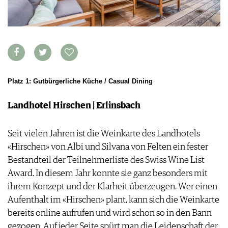
WEINSZENE
BÜCHER
ANMELDEN
ABO
PORTRAITS
AUSGABE
VINOPHILES
ARCHIV
AWARDS
ARCHIV
VORTEILSWELT
GEWINNSPIELE
VORTEILSWELT
TRINKREIFETABELLE
Platz 1: Gutbürgerliche Küche / Casual Dining
ABO
Landhotel Hirschen | Erlinsbach
WEINSUCHE
NEWSLETTER
Seit vielen Jahren ist die Weinkarte des Landhotels
WINE TRADE CLUB
«Hirschen» von Albi und Silvana von Felten ein fester
REDAKTION
Bestandteil der Teilnehmerliste des Swiss Wine List
JOBS
Award. In diesem Jahr konnte sie ganz besonders mit
WERBUNG
ihrem Konzept und der Klarheit überzeugen. Wer einen
PRESSE
Aufenthalt im «Hirschen» plant, kann sich die Weinkarte
IMPRESSUM
bereits online aufrufen und wird schon so in den Bann
AGB & DATENSCHUTZ
gezogen. Auf jeder Seite spürt man die Leidenschaft der
FAQ