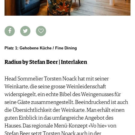
WEINSZENE
BÜCHER
ANMELDEN
ABO
PORTRAITS
AUSGABE
VINOPHILES
ARCHIV
AWARDS
ARCHIV
VORTEILSWELT
GEWINNSPIELE
VORTEILSWELT
TRINKREIFETABELLE
Platz 1: Gehobene Küche / Fine Dining
ABO
Radius by Stefan Beer | Interlaken
WEINSUCHE
NEWSLETTER
Head Sommelier Torsten Noack hat mit seiner
WINE TRADE CLUB
Weinkarte, die seine grosse Weinleidenschaft
REDAKTION
widerspiegelt, ein echte Bibel des Weingenusses für
JOBS
seine Gäste zusammengestellt. Beeindruckend ist auch
WERBUNG
die Übersichtlichkeit der Weinkarte. Man erhält einen
PRESSE
guten Einblick in das umfangreiche Angebot des
IMPRESSUM
Hauses. Das regionale Menü-Konzept «Vo hie» von
AGB & DATENSCHUTZ
Stefan Beer setzt Torsten Noack auch in der
FAQ