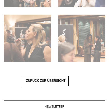
ZURÜCK ZUR ÜBERSICHT
NEWSLETTER