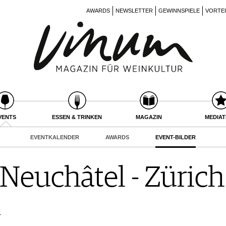
AWARDS
NEWSLETTER
GEWINNSPIELE
VORTE
VENTS
ESSEN & TRINKEN
MAGAZIN
MEDIA
EVENTKALENDER
AWARDS
EVENT-BILDER
euchâtel - Züric
r