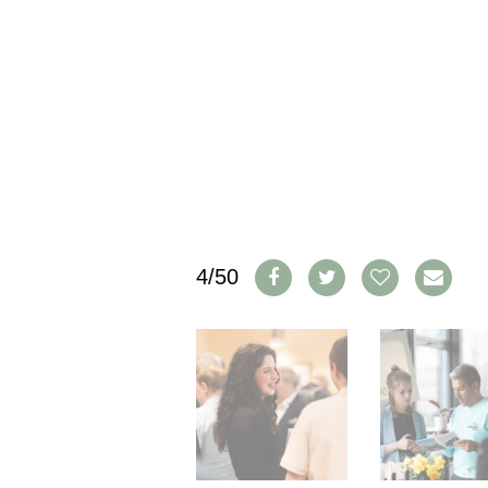
IMPRESSUM
AGB & DATENSCHUTZ
FAQ
SCHWEIZ
|
DEUTSCHLAND
|
SUISSE ROMANDE
4/50