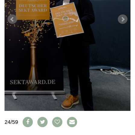
WEINSZENE
BÜCHER
ANMELDEN
ABO
PORTRAITS
AUSGABE
VINOPHILES
ARCHIV
AWARDS
ARCHIV
VORTEILSWELT
GEWINNSPIELE
VORTEILSWELT
TRINKREIFETABELLE
ABO
WEINSUCHE
NEWSLETTER
WINE TRADE CLUB
REDAKTION
JOBS
WERBUNG
PRESSE
IMPRESSUM
24/59
AGB & DATENSCHUTZ
FAQ