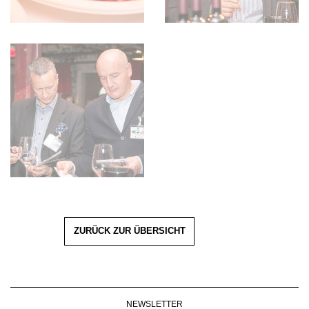
ZURÜCK ZUR ÜBERSICHT
NEWSLETTER