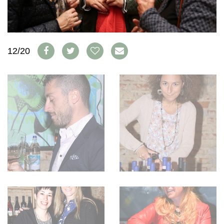
WEINSZENE
BÜCHER
ANMELDEN
ABO
PORTRAITS
AUSGABE
VINOPHILES
ARCHIV
AWARDS
ARCHIV
VORTEILSWELT
12/20
GEWINNSPIELE
VORTEILSWELT
TRINKREIFETABELLE
ABO
WEINSUCHE
NEWSLETTER
WINE TRADE CLUB
REDAKTION
JOBS
WERBUNG
PRESSE
IMPRESSUM
AGB & DATENSCHUTZ
FAQ