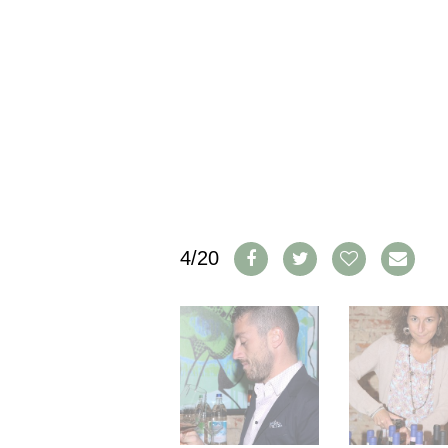
IMPRESSUM
AGB & DATENSCHUTZ
FAQ
SCHWEIZ
|
DEUTSCHLAND
|
SUISSE ROMANDE
4/20