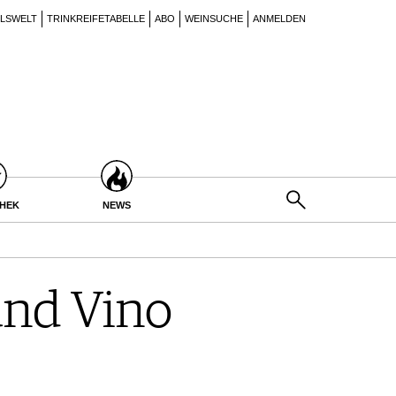
ILSWELT
TRINKREIFETABELLE
ABO
WEINSUCHE
ANMELDEN
THEK
NEWS
und Vino