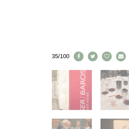
IMPRESSUM
AGB & DATENSCHUTZ
FAQ
SCHWEIZ
|
DEUTSCHLAND
|
35/100
SUISSE ROMANDE