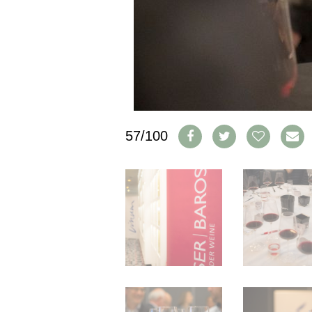
IMPRESSUM
AGB & DATENSCHUTZ
FAQ
SCHWEIZ
|
DEUTSCHLAND
|
57/100
SUISSE ROMANDE