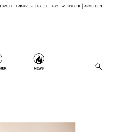
ILSWELT
TRINKREIFETABELLE
ABO
WEINSUCHE
ANMELDEN
THEK
NEWS