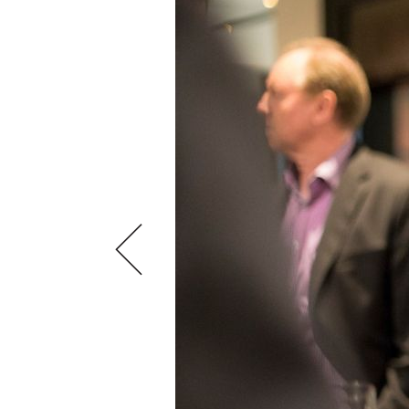
VIDEOS
KLARTEXT
WEINREISEN
WEINWIRTSCHAFT
BILDSTRECKEN
EXTRAS
WEINSZENE
BÜCHER
ANMELDEN
ABO
PORTRAITS
AUSGABE
VINOPHILES
ARCHIV
AWARDS
ARCHIV
VORTEILSWELT
GEWINNSPIELE
VORTEILSWELT
TRINKREIFETABELLE
ABO
WEINSUCHE
NEWSLETTER
WINE TRADE CLUB
REDAKTION
JOBS
WERBUNG
PRESSE