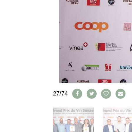
IMPRESSUM
AGB & DATENSCHUTZ
FAQ
SCHWEIZ
|
DEUTSCHLAND
|
SUISSE ROMANDE
27/74