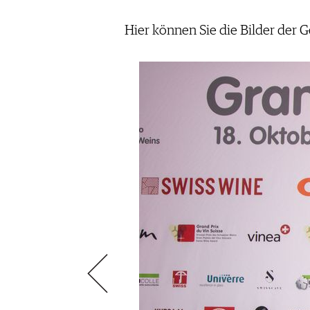
VIDEOS
KLARTEXT
WEINREISEN
WEINWIRTSCHAFT
BILDSTRECKEN
EXTRAS
Hier können Sie die Bilder der 
WEINSZENE
BÜCHER
ANMELDEN
ABO
PORTRAITS
AUSGABE
VINOPHILES
ARCHIV
AWARDS
ARCHIV
VORTEILSWELT
GEWINNSPIELE
VORTEILSWELT
TRINKREIFETABELLE
ABO
WEINSUCHE
NEWSLETTER
WINE TRADE CLUB
REDAKTION
JOBS
WERBUNG
PRESSE