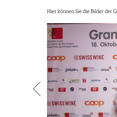
VIDEOS
KLARTEXT
WEINREISEN
WEINWIRTSCHAFT
BILDSTRECKEN
EXTRAS
Hier können Sie die Bilder der 
WEINSZENE
BÜCHER
ANMELDEN
ABO
PORTRAITS
AUSGABE
VINOPHILES
ARCHIV
AWARDS
ARCHIV
VORTEILSWELT
GEWINNSPIELE
VORTEILSWELT
TRINKREIFETABELLE
ABO
WEINSUCHE
NEWSLETTER
WINE TRADE CLUB
REDAKTION
JOBS
WERBUNG
PRESSE