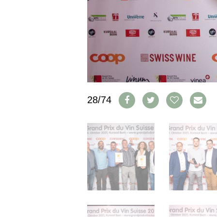
IMPRESSUM
AGB & DATENSCHUTZ
FAQ
SCHWEIZ
|
DEUTSCHLAND
|
SUISSE ROMANDE
28/74