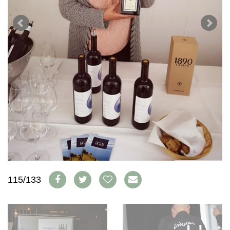
WEINSZENE
BÜCHER
ANMELDEN
ABO
PORTRAITS
AUSGABE
VINOPHILES
ARCHIV
AWARDS
ARCHIV
VORTEILSWELT
GEWINNSPIELE
VORTEILSWELT
TRINKREIFETABELLE
ABO
WEINSUCHE
NEWSLETTER
WINE TRADE CLUB
REDAKTION
JOBS
WERBUNG
115/133
PRESSE
IMPRESSUM
AGB & DATENSCHUTZ
FAQ