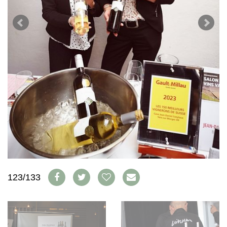
WEINSZENE
BÜCHER
ANMELDEN
ABO
PORTRAITS
AUSGABE
VINOPHILES
ARCHIV
AWARDS
ARCHIV
VORTEILSWELT
GEWINNSPIELE
VORTEILSWELT
TRINKREIFETABELLE
ABO
WEINSUCHE
NEWSLETTER
WINE TRADE CLUB
REDAKTION
JOBS
WERBUNG
123/133
PRESSE
IMPRESSUM
AGB & DATENSCHUTZ
FAQ