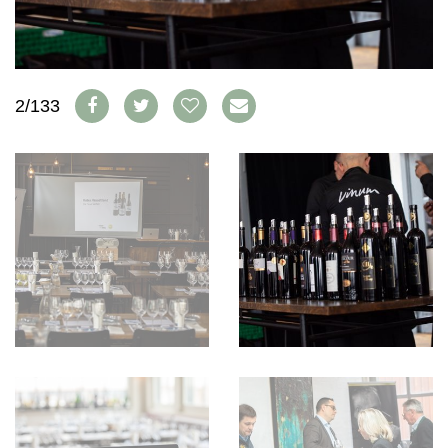
WEINSZENE
BÜCHER
ANMELDEN
ABO
PORTRAITS
AUSGABE
VINOPHILES
ARCHIV
AWARDS
ARCHIV
VORTEILSWELT
2/133
GEWINNSPIELE
VORTEILSWELT
TRINKREIFETABELLE
ABO
WEINSUCHE
NEWSLETTER
WINE TRADE CLUB
REDAKTION
JOBS
WERBUNG
PRESSE
IMPRESSUM
AGB & DATENSCHUTZ
FAQ