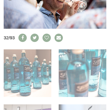
WEINSZENE
BÜCHER
ANMELDEN
ABO
PORTRAITS
AUSGABE
VINOPHILES
ARCHIV
AWARDS
ARCHIV
VORTEILSWELT
GEWINNSPIELE
VORTEILSWELT
32/93
TRINKREIFETABELLE
ABO
WEINSUCHE
NEWSLETTER
WINE TRADE CLUB
REDAKTION
JOBS
WERBUNG
PRESSE
IMPRESSUM
AGB & DATENSCHUTZ
FAQ