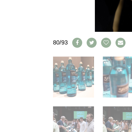
IMPRESSUM
AGB & DATENSCHUTZ
FAQ
SCHWEIZ
|
80/93
DEUTSCHLAND
|
SUISSE ROMANDE