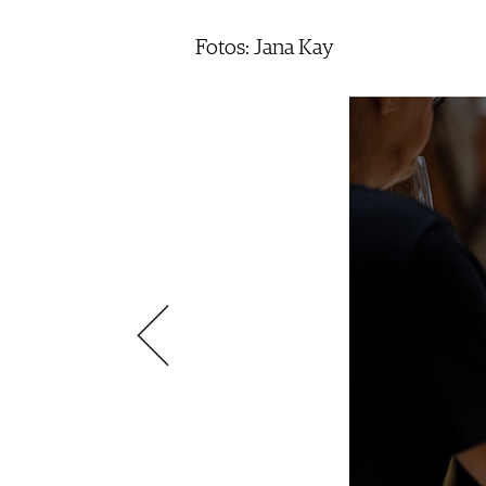
VIDEOS
KLARTEXT
WEINREISEN
WEINWIRTSCHAFT
BILDSTRECKEN
EXTRAS
Fotos: Jana Kay
WEINSZENE
BÜCHER
ANMELDEN
ABO
PORTRAITS
AUSGABE
VINOPHILES
ARCHIV
AWARDS
ARCHIV
VORTEILSWELT
GEWINNSPIELE
VORTEILSWELT
TRINKREIFETABELLE
ABO
WEINSUCHE
NEWSLETTER
WINE TRADE CLUB
REDAKTION
JOBS
WERBUNG
PRESSE