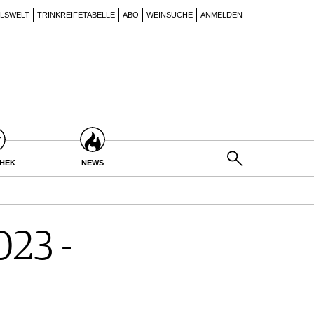
ILSWELT
TRINKREIFETABELLE
ABO
WEINSUCHE
ANMELDEN
THEK
NEWS
023 -