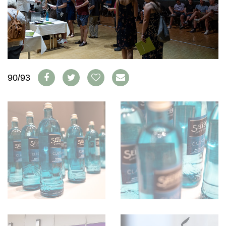
WEINSZENE
BÜCHER
ANMELDEN
ABO
PORTRAITS
AUSGABE
VINOPHILES
ARCHIV
AWARDS
ARCHIV
VORTEILSWELT
GEWINNSPIELE
VORTEILSWELT
90/93
TRINKREIFETABELLE
ABO
WEINSUCHE
NEWSLETTER
WINE TRADE CLUB
REDAKTION
JOBS
WERBUNG
PRESSE
IMPRESSUM
AGB & DATENSCHUTZ
FAQ