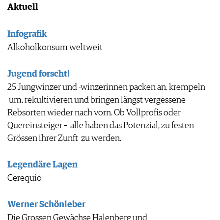
Aktuell
JOBS
WERBUNG
PRESSE
Infografik
IMPRESSUM
Alkoholkonsum weltweit
AGB & DATENSCHUTZ
FAQ
Jugend forscht!
25 Jungwinzer und -winzerinnen packen an, krempeln
um, rekultivieren und bringen längst vergessene
Rebsorten wieder nach vorn. Ob Vollprofis oder
Quereinsteiger – alle haben das Potenzial, zu festen
Grössen ihrer Zunft zu werden.
Legendäre Lagen
Cerequio
Werner Schönleber
Die Grossen Gewächse Halenberg und