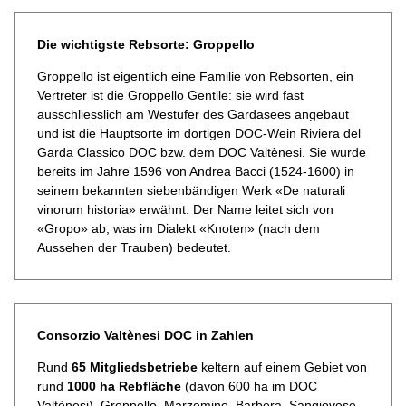
Die wichtigste Rebsorte: Groppello
Groppello ist eigentlich eine Familie von Rebsorten, ein
Vertreter ist die Groppello Gentile: sie wird fast
ausschliesslich am Westufer des Gardasees angebaut
und ist die Hauptsorte im dortigen DOC-Wein Riviera del
Garda Classico DOC bzw. dem DOC Valtènesi. Sie wurde
bereits im Jahre 1596 von Andrea Bacci (1524-1600) in
seinem bekannten siebenbändigen Werk «De naturali
vinorum historia» erwähnt. Der Name leitet sich von
«Gropo» ab, was im Dialekt «Knoten» (nach dem
Aussehen der Trauben) bedeutet.
Consorzio Valtènesi DOC in Zahlen
Rund
65 Mitgliedsbetriebe
keltern auf einem Gebiet von
rund
1000 ha Rebfläche
(davon 600 ha im DOC
Valtènesi) Groppello, Marzemino, Barbera, Sangiovese,