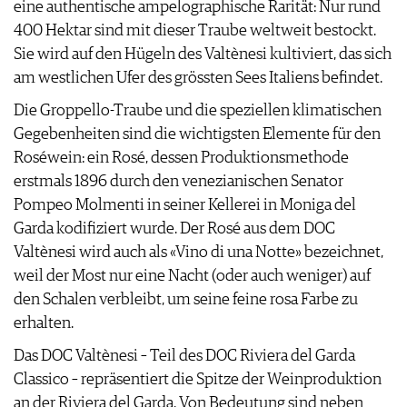
eine authentische ampelographische Rarität: Nur rund
JOBS
400 Hektar sind mit dieser Traube weltweit bestockt.
WERBUNG
Sie wird auf den Hügeln des Valtènesi kultiviert, das sich
PRESSE
am westlichen Ufer des grössten Sees Italiens befindet.
IMPRESSUM
AGB & DATENSCHUTZ
Die Groppello-Traube und die speziellen klimatischen
FAQ
Gegebenheiten sind die wichtigsten Elemente für den
Roséwein: ein Rosé, dessen Produktionsmethode
erstmals 1896 durch den venezianischen Senator
Pompeo Molmenti in seiner Kellerei in Moniga del
Garda kodifiziert wurde. Der Rosé aus dem DOC
Valtènesi wird auch als «Vino di una Notte» bezeichnet,
weil der Most nur eine Nacht (oder auch weniger) auf
den Schalen verbleibt, um seine feine rosa Farbe zu
erhalten.
Das DOC Valtènesi – Teil des DOC Riviera del Garda
Classico – repräsentiert die Spitze der Weinproduktion
an der Riviera del Garda. Von Bedeutung sind neben