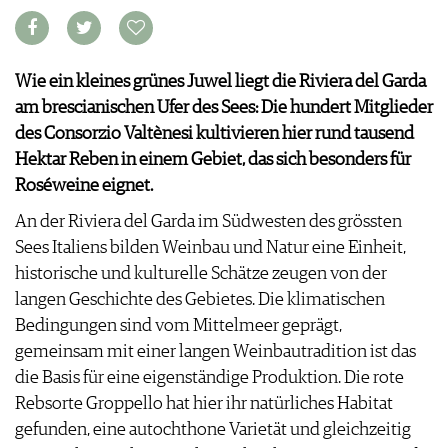
VORTEILSWELT
MEDIATHEK
Wie ein kleines grünes Juwel liegt die Riviera del Garda
APPS
am brescianischen Ufer des Sees: Die hundert Mitglieder
NEWS
VIDEOS
des Consorzio Valtènesi kultivieren hier rund tausend
WEINWIRTSCHAFT
BILDSTRECKEN
Hektar Reben in einem Gebiet, das sich besonders für
WEINSZENE
BÜCHER
ANMELDEN
Roséweine eignet.
PORTRAITS
VINOPHILES
An der Riviera del Garda im Südwesten des grössten
AWARDS
ARCHIV
Sees Italiens bilden Weinbau und Natur eine Einheit,
GEWINNSPIELE
historische und kulturelle Schätze zeugen von der
VORTEILSWELT
langen Geschichte des Gebietes. Die klimatischen
TRINKREIFETABELLE
Bedingungen sind vom Mittelmeer geprägt,
ABO
gemeinsam mit einer langen Weinbautradition ist das
WEINSUCHE
die Basis für eine eigenständige Produktion. Die rote
NEWSLETTER
Rebsorte Groppello hat hier ihr natürliches Habitat
WINE TRADE CLUB
gefunden, eine autochthone Varietät und gleichzeitig
REDAKTION