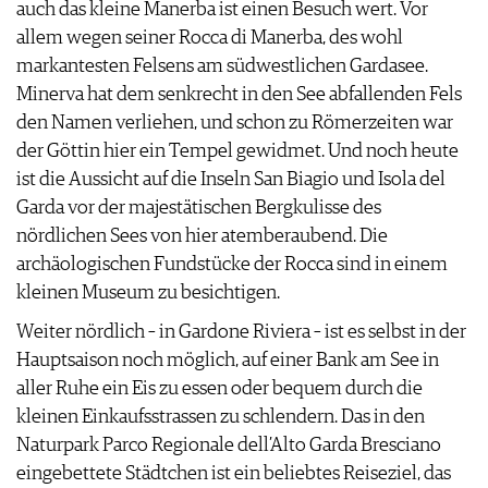
auch das kleine Manerba ist einen Besuch wert. Vor
allem wegen seiner Rocca di Manerba, des wohl
markantesten Felsens am südwestlichen Gardasee.
Minerva hat dem senkrecht in den See abfallenden Fels
den Namen verliehen, und schon zu Römerzeiten war
der Göttin hier ein Tempel gewidmet. Und noch heute
ist die Aussicht auf die Inseln San Biagio und Isola del
Garda vor der majestätischen Bergkulisse des
nördlichen Sees von hier atemberaubend. Die
archäologischen Fundstücke der Rocca sind in einem
kleinen Museum zu besichtigen.
Weiter nördlich – in Gardone Riviera – ist es selbst in der
Hauptsaison noch möglich, auf einer Bank am See in
aller Ruhe ein Eis zu essen oder bequem durch die
kleinen Einkaufsstrassen zu schlendern. Das in den
Naturpark Parco Regionale dell’Alto Garda Bresciano
eingebettete Städtchen ist ein beliebtes Reiseziel, das