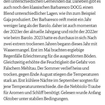
den unterschiedlichen Gemeinden dar. Daneben gibt es
auch noch den klassischen Barbaresco DOCG, einen
Blend unterschiedlicher Lagen, wie ihn zum Beispiel
Gaja produziert. Der Barbaresco reift meist ein Jahr
weniger lang als der Barolo, daher ist auch momentan
der 2023er der aktuelle Jahrgang und nicht der 2022er
wie beim Barolo. 2023 hatte es durchaus in sich: Nach
zwei extrem trockenen Jahren begann dieses Jahr mit
Wassermangel. Erst im Mai brachten ergiebige
Regenfälle Erleichterung für die ausgedörrten Böden.
Gleichzeitig erhöhte die Feuchtigkeit die Gefahr von
Falschem Mehltau. Der Sommer verlief heiss und
trocken, gegen Ende August stiegen die Temperaturen
stark an. Erst kühlere Nächte im September sorgten für
jene Temperaturunterschiede, die die Nebbiolo-Traube
für Aromen und Schliff benötigt. Gelesen wurde Anfang
Oktober unter stabilen Bedingungen.