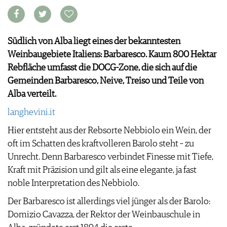
VORTEILSWELT
MEDIATHEK
Südlich von Alba liegt eines der bekanntesten
APPS
Weinbaugebiete Italiens: Barbaresco. Kaum 800 Hektar
NEWS
VIDEOS
Rebfläche umfasst die DOCG-Zone, die sich auf die
WEINWIRTSCHAFT
BILDSTRECKEN
Gemeinden Barbaresco, Neive, Treiso und Teile von
WEINSZENE
BÜCHER
ANMELDEN
Alba verteilt.
PORTRAITS
VINOPHILES
langhevini.it
AWARDS
ARCHIV
GEWINNSPIELE
Hier entsteht aus der Rebsorte Nebbiolo ein Wein, der
VORTEILSWELT
oft im Schatten des kraftvolleren Barolo steht – zu
TRINKREIFETABELLE
Unrecht. Denn Barbaresco verbindet Finesse mit Tiefe,
ABO
Kraft mit Präzision und gilt als eine elegante, ja fast
WEINSUCHE
noble Interpretation des Nebbiolo.
NEWSLETTER
Der Barbaresco ist allerdings viel jünger als der Barolo:
WINE TRADE CLUB
Domizio Cavazza, der Rektor der Weinbauschule in
REDAKTION