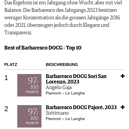
Das Ergebnis ist ein Jahrgang ohne Wucht, aber mit viel
Balance. Die Barbaresco des Jahrgangs 2023 besitzen
weniger Konzentration als die grossen Jahrgänge 2016
oder 2021, überzeugen jedoch durch Eleganz und
Transparenz.
Best of Barbaresco DOCG - Top 10
PLATZ
BESCHREIBUNG
1
Barbaresco DOCG Sorì San
97
Lorenzo, 2023
/
100
Angelo Gaja
PUNKTE
Piemont – Le Langhe
2
Barbaresco DOCG Pajorè, 2023
97
Sottimano
/
100
Piemont – Le Langhe
PUNKTE