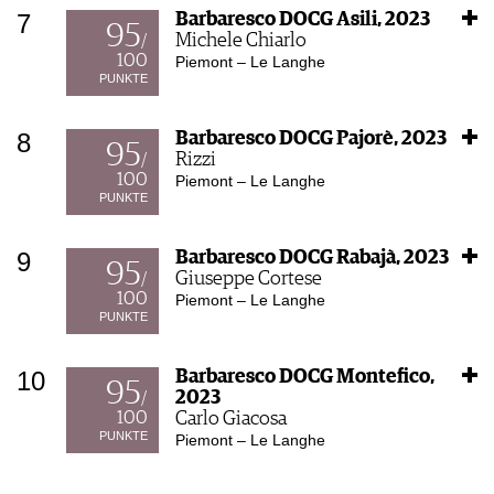
7
Barbaresco DOCG Asili, 2023
95
Michele Chiarlo
/
100
Piemont – Le Langhe
PUNKTE
8
Barbaresco DOCG Pajorè, 2023
95
Rizzi
/
100
Piemont – Le Langhe
PUNKTE
9
Barbaresco DOCG Rabajà, 2023
95
Giuseppe Cortese
/
100
Piemont – Le Langhe
PUNKTE
10
Barbaresco DOCG Montefico,
95
2023
/
100
Carlo Giacosa
PUNKTE
Piemont – Le Langhe