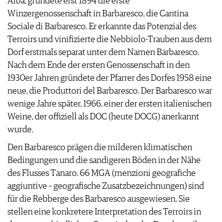
Alba, gründete erst 1894 die erste
JOBS
Winzergenossenschaft in Barbaresco, die Cantina
WERBUNG
Sociale di Barbaresco. Er erkannte das Potenzial des
PRESSE
Terroirs und vinifizierte die Nebbiolo-Trauben aus dem
IMPRESSUM
Dorf erstmals separat unter dem Namen Barbaresco.
AGB & DATENSCHUTZ
Nach dem Ende der ersten Genossenschaft in den
FAQ
1930er Jahren gründete der Pfarrer des Dorfes 1958 eine
neue, die Produttori del Barbaresco. Der Barbaresco war
wenige Jahre später, 1966, einer der ersten italienischen
Weine, der offiziell als DOC (heute DOCG) anerkannt
wurde.
Den Barbaresco prägen die milderen klimatischen
Bedingungen und die sandigeren Böden in der Nähe
des Flusses Tanaro. 66 MGA (menzioni geografiche
aggiuntive – geografische Zusatzbezeichnungen) sind
für die Rebberge des Barbaresco ausgewiesen. Sie
stellen eine konkretere Interpretation des Terroirs in