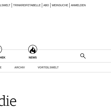
ILSWELT
TRINKREIFETABELLE
ABO
WEINSUCHE
ANMELDEN
THEK
NEWS
E
ARCHIV
VORTEILSWELT
die