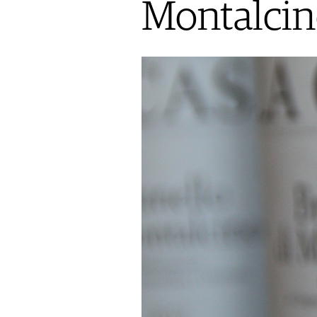
Montalcin
AUSGABE
ARCHIV
VORTEILSWELT
MEDIATHEK
APPS
NEWS
VIDEOS
WEINWIRTSCHAFT
BILDSTRECKEN
WEINSZENE
BÜCHER
ANMELDEN
PORTRAITS
VINOPHILES
AWARDS
ARCHIV
GEWINNSPIELE
VORTEILSWELT
TRINKREIFETABELLE
ABO
WEINSUCHE
NEWSLETTER