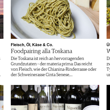
Fleisch, Öl, Käse & Co.
Ü
Foodpairing alla Toskana
W
s
Die Toskana ist reich an hervorragenden
D
Grundzutaten – der materia prima: Das reicht
z
von Fleisch, wie der Chianina-Rinderrasse oder
T
…
der Schweinerasse Cinta Senese,…
u