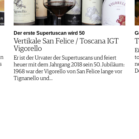
Der erste Supertuscan wird 50
G
Vertikale San Felice / Toscana IGT
T
Vigorello
E
in
t
Er ist der Urvater der Supertuscans und feiert
s
n
heuer mit dem Jahrgang 2018 sein 50. Jubiläum:
D
1968 war der Vigorello von San Felice lange vor
Tignanello und…