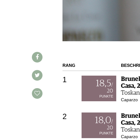
WINE TRADE CLUB
REDAKTION
JOBS
WERBUNG
PRESSE
IMPRESSUM
AGB & DATENSCHUTZ
RANG
BESCHR
FAQ
1
Brunel
18,5
/
Casa, 
SCHWEIZ
|
20
Toskana
PUNKTE
DEUTSCHLAND
|
Caparzo
SUISSE ROMANDE
2
Brunel
18,0
/
Casa, 
20
Toskana
PUNKTE
Caparzo