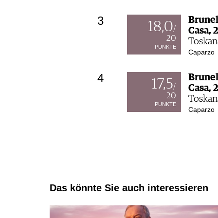
3
Brunel
18,0
/
Casa, 
20
Toskana
PUNKTE
Caparzo
4
Brunel
17,5
/
Casa, 
20
Toskana
PUNKTE
Caparzo
Das könnte Sie auch interessieren