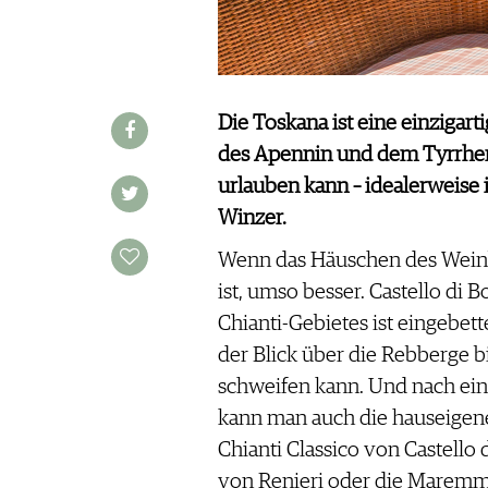
WINE TRADE CLUB
REDAKTION
JOBS
WERBUNG
Die Toskana ist eine einzigar
PRESSE
des Apennin und dem Tyrrheni
IMPRESSUM
urlauben kann – idealerweise
AGB & DATENSCHUTZ
Winzer.
FAQ
Wenn das Häuschen des Weinb
ist, umso besser. Castello di 
SCHWEIZ
|
Chianti-Gebietes ist eingebett
DEUTSCHLAND
|
der Blick über die Rebberge b
SUISSE ROMANDE
schweifen kann. Und nach ei
kann man auch die hauseigene
Chianti Classico von Castello 
von Renieri oder die Maremm