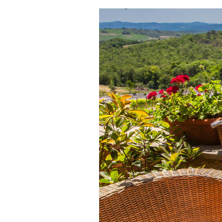
AUSGABE
ARCHIV
VORTEILSWELT
MEDIATHEK
APPS
NEWS
VIDEOS
WEINWIRTSCHAFT
BILDSTRECKEN
WEINSZENE
BÜCHER
ANMELDEN
PORTRAITS
VINOPHILES
AWARDS
ARCHIV
GEWINNSPIELE
VORTEILSWELT
TRINKREIFETABELLE
ABO
WEINSUCHE
NEWSLETTER