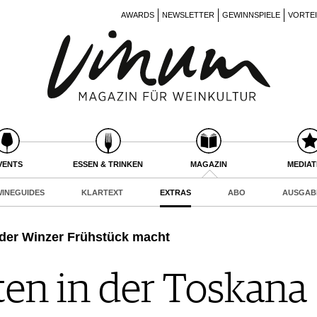
AWARDS
NEWSLETTER
GEWINNSPIELE
VORTE
VENTS
ESSEN & TRINKEN
MAGAZIN
MEDIA
INEGUIDES
KLARTEXT
EXTRAS
ABO
AUSGAB
 der Winzer Frühstück macht
en in der Toskana