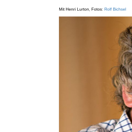
AUSGABE
Mit Henri Lurton, Fotos:
Rolf Bichsel
ARCHIV
VORTEILSWELT
MEDIATHEK
APPS
NEWS
VIDEOS
WEINWIRTSCHAFT
BILDSTRECKEN
WEINSZENE
BÜCHER
ANMELDEN
PORTRAITS
VINOPHILES
AWARDS
ARCHIV
GEWINNSPIELE
VORTEILSWELT
TRINKREIFETABELLE
ABO
WEINSUCHE
NEWSLETTER