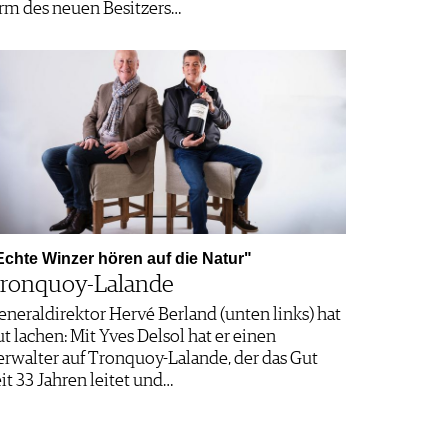
rm des neuen Besitzers…
Echte Winzer hören auf die Natur"
ronquoy-Lalande
eneraldirektor Hervé Berland (unten links) hat
ut lachen: Mit Yves Delsol hat er einen
erwalter auf Tronquoy-Lalande, der das Gut
eit 33 Jahren leitet und…