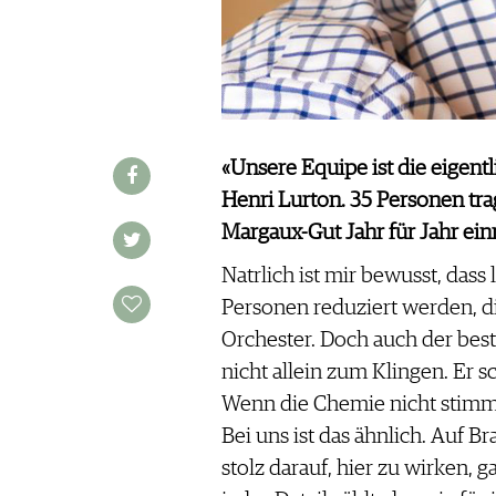
WINE TRADE CLUB
REDAKTION
JOBS
WERBUNG
PRESSE
«Unsere Equipe ist die eigentl
IMPRESSUM
Henri Lurton. 35 Personen tra
AGB & DATENSCHUTZ
Margaux-Gut Jahr für Jahr ein
FAQ
Natrlich ist mir bewusst, dass
Personen reduziert werden, di
SCHWEIZ
|
Orchester. Doch auch der best
DEUTSCHLAND
|
nicht allein zum Klingen. Er 
SUISSE ROMANDE
Wenn die Chemie nicht stimm
Bei uns ist das ähnlich. Auf B
stolz darauf, hier zu wirken, g