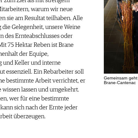
 zum Ziel als mit strengem
Mitarbeitern, warum wir neue
n sie am Resultat teilhaben. Alle
g die Gelegenheit, unsere Weine
rn des Ernteabschlusses oder
it 75 Hektar Reben ist Brane
enhalt der Equipe,
und Keller und interne
 essenziell. Ein Rebarbeiter soll
Gemeinsam geht a
ne bestimmte Arbeit verrichtet, er
Brane-Cantenac
pe wissen lassen und umgekehrt.
egen, wer für eine bestimmte
o kann sich nach der Ernte jeder
Arbeit überzeugen.