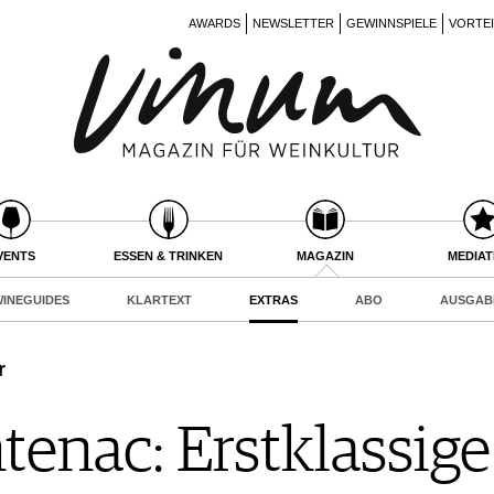
AWARDS
NEWSLETTER
GEWINNSPIELE
VORTE
VENTS
ESSEN & TRINKEN
MAGAZIN
MEDIA
INEGUIDES
KLARTEXT
EXTRAS
ABO
AUSGAB
r
tenac: Erstklassig