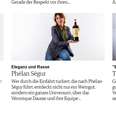
­Gerade der Respekt vor ihren…
A
Eleganz und Rasse
"
Phélan Ségur
T
c-
Wer durch die Einfahrt tuckert, die nach Phélan-
G
Ségur führt, entdeckt nicht nur ein Weingut,
g
sondern ein ganzes Universum, über das
V
Véronique Dausse und ihre Equipe…
s