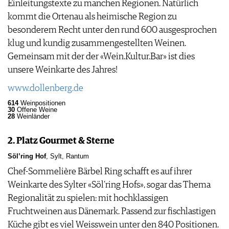
Einleitungstexte zu manchen Regionen. Natürlich
kommt die Ortenau als heimische Region zu
besonderem Recht unter den rund 600 ausgesprochen
klug und kundig zusammengestellten Weinen.
Gemeinsam mit der der «Wein.Kultur.Bar» ist dies
unsere Weinkarte des Jahres!
www.dollenberg.de
614
Weinpositionen
30
Offene Weine
28
Weinländer
2. Platz Gourmet & Sterne
Söl’ring Hof
, Sylt, Rantum
Chef-Sommelière Bärbel Ring schafft es auf ihrer
Weinkarte des Sylter «Söl’ring Hofs», sogar das Thema
Regionalität zu spielen: mit hochklassigen
Fruchtweinen aus Dänemark. Passend zur fischlastigen
Küche gibt es viel Weisswein unter den 840 Positionen.