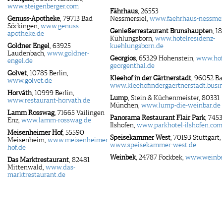
www.steigenberger.com
Fährhaus
, 26553
Genuss-Apotheke
, 79713 Bad
Nessmersiel,
www.faehrhaus-nessmer
Söckingen,
www.genuss-
Genießerrestaurant Brunshaupten
, 1
apotheke.de
Kühlungsborn,
www.hotelresidenz-
Goldner Engel
, 63925
kuehlungsborn.de
Laudenbach,
www.goldner-
Georgios
, 65329 Hohenstein,
www.hof
engel.de
georgenthal.de
Golvet
, 10785 Berlin,
Kleehof in der Gärtnerstadt
, 96052 B
www.golvet.de
www.kleehofindergaertnerstadt.busin
Horváth
, 10999 Berlin,
Lump
, Stein & Küchenmeister, 80331
www.restaurant-horvath.de
München,
www.lump-die-weinbar.de
Lamm Rosswag
, 71665 Vailingen
Panorama Restaurant Flair Park
, 745
Enz,
www.lamm-rosswag.de
Ilshofen,
www.parkhotel-ilshofen.co
Meisenheimer Hof
, 55590
Speisekammer West
, 70193 Stuttgart,
Meisenheim,
www.meisenheimer-
www.speisekammer-west.de
hof.de
Weinbek
, 24787 Fockbek,
www.weinbe
Das Marktrestaurant
, 82481
Mittenwald,
www.das-
marktrestaurant.de