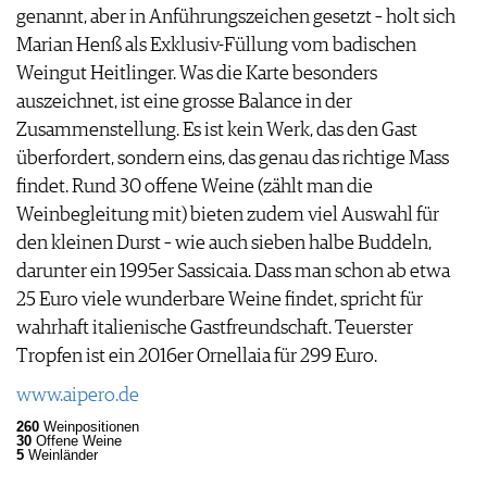
genannt, aber in Anführungszeichen gesetzt – holt sich
Marian Henß als Exklusiv-Füllung vom badischen
Weingut Heitlinger. Was die Karte besonders
auszeichnet, ist eine grosse Balance in der
Zusammenstellung. Es ist kein Werk, das den Gast
überfordert, sondern eins, das genau das richtige Mass
findet. Rund 30 offene Weine (zählt man die
Weinbegleitung mit) bieten zudem viel Auswahl für
den kleinen Durst – wie auch sieben halbe Buddeln,
darunter ein 1995er Sassicaia. Dass man schon ab etwa
25 Euro viele wunderbare Weine findet, spricht für
wahrhaft italienische Gastfreundschaft. Teuerster
Tropfen ist ein 2016er Ornellaia für 299 Euro.
www.aipero.de
260
Weinpositionen
30
Offene Weine
5
Weinländer