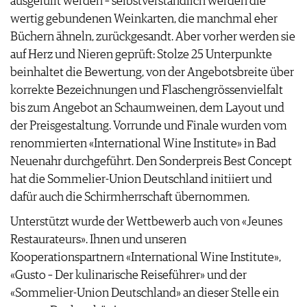
ausgefüllt werden – selbstverständlich werden die
JOBS
wertig gebundenen Weinkarten, die manchmal eher
WERBUNG
Büchern ähneln, zurückgesandt. Aber vorher werden sie
PRESSE
auf Herz und Nieren geprüft: Stolze 25 Unterpunkte
IMPRESSUM
beinhaltet die Bewertung, von der Angebotsbreite über
AGB & DATENSCHUTZ
korrekte Bezeichnungen und Flaschengrössenvielfalt
FAQ
bis zum Angebot an Schaumweinen, dem Layout und
der Preisgestaltung. Vorrunde und Finale wurden vom
renommierten «International Wine Institute» in Bad
Neuenahr durchgeführt. Den Sonderpreis Best Concept
hat die Sommelier-Union Deutschland initiiert und
dafür auch die Schirmherrschaft übernommen.
Unterstützt wurde der Wettbewerb auch von «Jeunes
Restaurateurs». Ihnen und unseren
Kooperationspartnern «International Wine Institute»,
«Gusto – Der kulinarische Reiseführer» und der
«Sommelier-Union Deutschland» an dieser Stelle ein