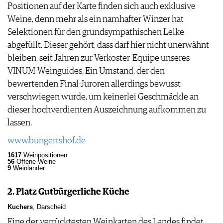
Positionen auf der Karte finden sich auch exklusive
Weine, denn mehr als ein namhafter Winzer hat
Selektionen für den grundsympathischen Lelke
abgefüllt. Dieser gehört, dass darf hier nicht unerwähnt
bleiben, seit Jahren zur Verkoster-Equipe unseres
VINUM-Weinguides. Ein Umstand, der den
bewertenden Final-Juroren allerdings bewusst
verschwiegen wurde, um keinerlei Geschmäckle an
dieser hochverdienten Auszeichnung aufkommen zu
lassen.
www.bungertshof.de
1617
Weinpositionen
56
Offene Weine
9
Weinländer
2. Platz Gutbürgerliche Küche
Kuchers
, Darscheid
Eine der verrücktesten Weinkarten des Landes findet