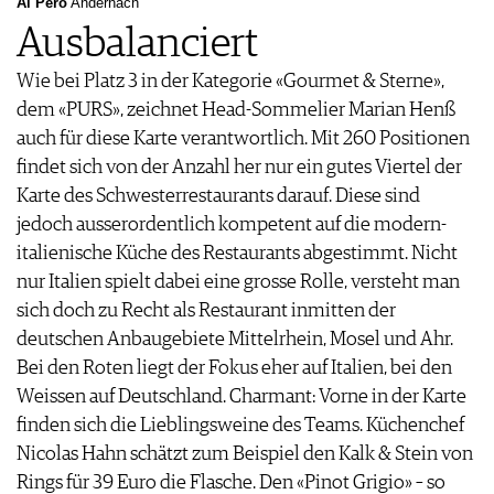
Ai Pero
Andernach
Ausbalanciert
Wie bei Platz 3 in der Kategorie «Gourmet & Sterne»,
dem «PURS», zeichnet Head-Sommelier Marian Henß
auch für diese Karte verantwortlich. Mit 260 Positionen
findet sich von der Anzahl her nur ein gutes Viertel der
Karte des Schwesterrestaurants darauf. Diese sind
jedoch ausserordentlich kompetent auf die modern-
italienische Küche des Restaurants abgestimmt. Nicht
nur Italien spielt dabei eine grosse Rolle, versteht man
sich doch zu Recht als Restaurant inmitten der
deutschen Anbaugebiete Mittelrhein, Mosel und Ahr.
Bei den Roten liegt der Fokus eher auf Italien, bei den
Weissen auf Deutschland. Charmant: Vorne in der Karte
finden sich die Lieblingsweine des Teams. Küchenchef
Nicolas Hahn schätzt zum Beispiel den Kalk & Stein von
Rings für 39 Euro die Flasche. Den «Pinot Grigio» – so