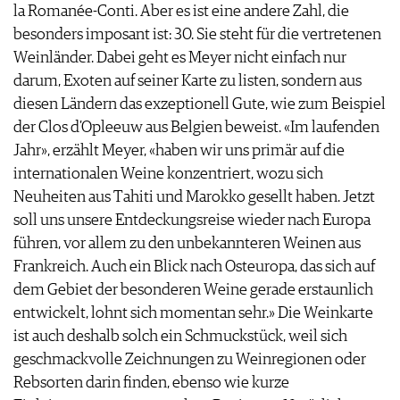
la Romanée-Conti. Aber es ist eine andere Zahl, die
besonders imposant ist: 30. Sie steht für die vertretenen
Weinländer. Dabei geht es Meyer nicht einfach nur
darum, Exoten auf seiner Karte zu listen, sondern aus
diesen Ländern das exzeptionell Gute, wie zum Beispiel
der Clos d’Opleeuw aus Belgien beweist. «Im laufenden
Jahr», erzählt Meyer, «haben wir uns primär auf die
internationalen Weine konzentriert, wozu sich
Neuheiten aus Tahiti und Marokko gesellt haben. Jetzt
soll uns unsere Entdeckungsreise wieder nach Europa
führen, vor allem zu den unbekannteren Weinen aus
Frankreich. Auch ein Blick nach Osteuropa, das sich auf
dem Gebiet der besonderen Weine gerade erstaunlich
entwickelt, lohnt sich momentan sehr.» Die Weinkarte
ist auch deshalb solch ein Schmuckstück, weil sich
geschmackvolle Zeichnungen zu Weinregionen oder
Rebsorten darin finden, ebenso wie kurze