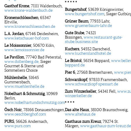
* * * * *
Gasthof Krone
, 71111 Waldenbuch,
Bungertshof
, 53639 Königswinter,
www.krone-waldenbuch.de
www.bungertshof.com
, Sieger Gutbür
Kronenschlösschen
, 65347
Grüner Baum
, 77933 Lahr,
Eltville,
www.gruenerbaum-lahr.de
www.kronenschloesschen.de
Gute Stube
, 74321
L.A. Jordan
, 67146 Deidesheim,
Bissingen,
www.restaurant-gute-
www.ketschauer-hof.com
stube.business.site
Le Moissonnier
, 50670 Köln,
Kuchers
, 54552 Darscheid,
www.lemoissonnier.de
www.kucherslandhotel.de
Le Pavillon
, 77740 Bad Peterstal,
Le Bristol
, 56154 Boppard,
www.belle
www.dollenberg.de,
Sieger
boppard.de
Gourmet & Sterne und
Sommeliers Choice
Pier 6
, 27568 Bremerhaven,
www.pier
Mühlenhelle
, 51645
Schwarzkopf
, 97833 Frammersbach,
Gummersbach,
www.schwarzkopf-spessart.de
www.muehlenhelle.de
Zum Winzerkeller
, 54341 Fell,
www.z
Nobelhart & Schmutzig
, 10969
winzerkeller.de
Berlin,
www.nobelhartundschmutzig.com
* * * *
Ösch Noir
, 78166 Donaueschingen,
Das alte Haus
, 38100 Braunschweig,
www.oeschberghof.com
www.altehaus.de
PURS
, 56626 Andernach,
Gasthaus zum Kreuz
, 79274 St.
www.purs.com
Märgen,
www.gasthaus-zum-kreuz.de