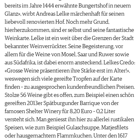
bereits im Jahre 1444 erwähnte Bungertshof in neuem
Glanz», wirbt Andreas Lelke märchenhaft für seinen
liebevoll renovierten Hof. Noch mehr Grund,
hierherzukommen, sind er selbst und seine fantastische
Weinkarte. Lelke ist ein weit über die Grenzen der Stadt
bekannter Weinverrückter. Seine Begeisterung, vor
allem für die Weine von Mosel, Saar und Ruwer sowie
aus Südafrika, ist dabei enorm ansteckend. Lelkes Credo:
«Grosse Weine präsentieren ihre Stärke erst im Alter!»,
weswegen sich viele gereifte Tropfen auf der Karte
finden – zu ausgesprochen kundenfreundlichen Preisen.
Stolze 56 Weine gibt es offen, zum Beispiel einen schön
gereiften 2013er Spätburgunder Barrique von der
famosen Shelter Winery für 8,20 Euro – 0,2 Liter
versteht sich. Man geniesst ihn hier zu allerlei rustikalen
Speisen, wie zum Beispiel Gulaschsuppe, Matjesfilets
oder hausgemachtem Flammkuchen. Unter den 1617