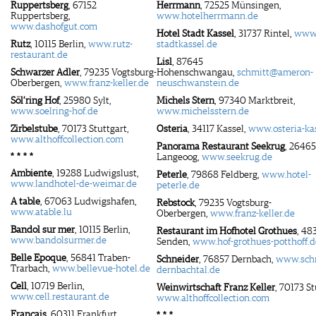
Ruppertsberg
, 67152
Herrmann
, 72525 Münsingen,
Ruppertsberg,
www.hotelherrmann.de
www.dashofgut.com
Hotel Stadt Kassel
, 31737 Rintel,
www.
Rutz
, 10115 Berlin,
www.rutz-
stadtkassel.de
restaurant.de
Lisl
, 87645
Schwarzer Adler
, 79235 Vogtsburg-
Hohenschwangau,
schmitt@ameron-
Oberbergen,
www.franz-keller.de
neuschwanstein.de
Söl’ring Hof
, 25980 Sylt,
Michels Stern
, 97340 Marktbreit,
www.soelring-hof.de
www.michelsstern.de
Zirbelstube
, 70173 Stuttgart,
Osteria
, 34117 Kassel,
www.osteria-ka
www.althoffcollection.com
Panorama Restaurant Seekrug
, 26465
* * * *
Langeoog,
www.seekrug.de
Ambiente
, 19288 Ludwigslust,
Peterle
, 79868 Feldberg,
www.hotel-
www.landhotel-de-weimar.de
peterle.de
A table
, 67063 Ludwigshafen,
Rebstock
, 79235 Vogtsburg-
www.atable.lu
Oberbergen,
www.franz-keller.de
Bandol sur mer
, 10115 Berlin,
Restaurant im Hofhotel Grothues
, 48
www.bandolsurmer.de
Senden,
www.hof-grothues-potthoff.d
Belle Epoque
, 56841 Traben-
Schneider
, 76857 Dernbach,
www.schn
Trarbach,
www.bellevue-hotel.de
dernbachtal.de
Cell
, 10719 Berlin,
Weinwirtschaft Franz Keller
, 70173 St
www.cell.restaurant.de
www.althoffcollection.com
Français
, 60311 Frankfurt,
* * *