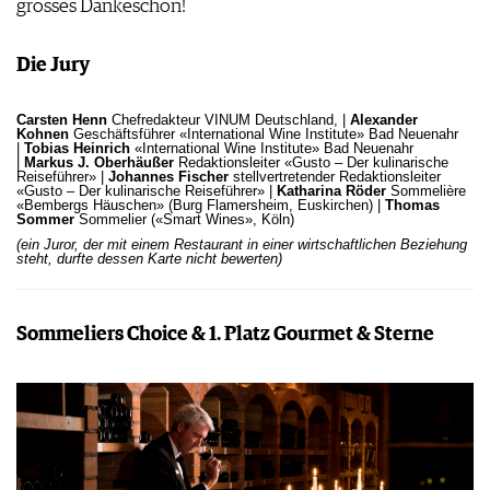
grosses Dankeschön!
Die Jury
Carsten Henn
Chefredakteur VINUM Deutschland, |
Alexander
Kohnen
Geschäftsführer «International Wine Institute» Bad Neuenahr
|
Tobias Heinrich
«International Wine Institute» Bad Neuenahr
|
Markus J. Oberhäußer
Redaktionsleiter «Gusto – Der kulinarische
Reiseführer» |
Johannes Fischer
stellvertretender Redaktionsleiter
«Gusto – Der kulinarische Reiseführer» |
Katharina Röder
Sommelière
«Bembergs Häuschen» (Burg Flamersheim, Euskirchen) |
Thomas
Sommer
Sommelier («Smart Wines», Köln)
(ein Juror, der mit einem Restaurant in einer wirtschaftlichen Beziehung
steht, durfte dessen Karte nicht bewerten)
Sommeliers Choice & 1. Platz Gourmet & Sterne