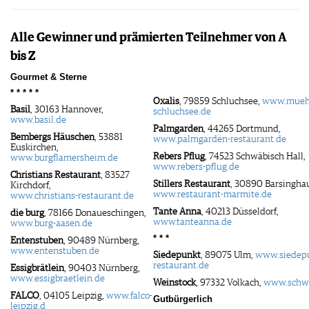
Alle Gewinner und prämierten Teilnehmer von A
bis Z
Gourmet & Sterne
* * * * *
Oxalis
, 79859 Schluchsee,
www.mueh
Basil
, 30163 Hannover,
schluchsee.de
www.basil.de
Palmgarden
, 44265 Dortmund,
Bembergs Häuschen
, 53881
www.palmgarden-restaurant.de
Euskirchen,
Rebers Pflug
, 74523 Schwäbisch Hall,
www.burgflamersheim.de
www.rebers-pflug.de
Christians Restaurant
, 83527
Stillers Restaurant
, 30890 Barsingha
Kirchdorf,
www.restaurant-marmite.de
www.christians-restaurant.de
Tante Anna
, 40213 Düsseldorf,
die burg
, 78166 Donaueschingen,
www.tanteanna.de
www.burg-aasen.de
* * *
Entenstuben
, 90489 Nürnberg,
www.entenstuben.de
Siedepunkt
, 89075 Ulm,
www.siedep
restaurant.de
Essigbrätlein
, 90403 Nürnberg,
www.essigbraetlein.de
Weinstock
, 97332 Volkach,
www.schw
FALCO
, 04105 Leipzig,
www.falco-
Gutbürgerlich
leipzig.d