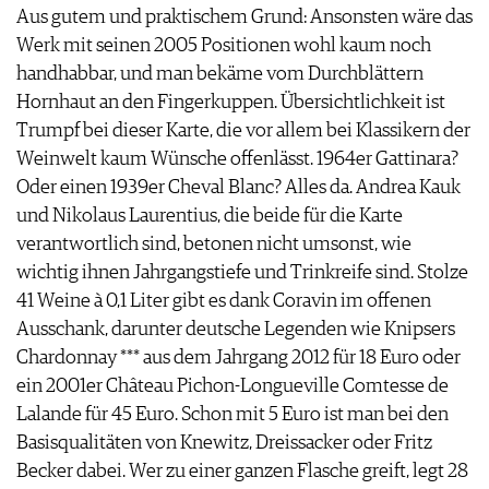
Aus gutem und praktischem Grund: Ansonsten wäre das
Werk mit seinen 2005 Positionen wohl kaum noch
handhabbar, und man bekäme vom Durchblättern
Hornhaut an den Fingerkuppen. Übersichtlichkeit ist
Trumpf bei dieser Karte, die vor allem bei Klassikern der
Weinwelt kaum Wünsche offenlässt. 1964er Gattinara?
Oder einen 1939er Cheval Blanc? Alles da. Andrea Kauk
und Nikolaus Laurentius, die beide für die Karte
verantwortlich sind, betonen nicht umsonst, wie
wichtig ihnen Jahrgangstiefe und Trinkreife sind. Stolze
41 Weine à 0,1 Liter gibt es dank Coravin im offenen
Ausschank, darunter deutsche Legenden wie Knipsers
Chardonnay *** aus dem Jahrgang 2012 für 18 Euro oder
ein 2001er Château Pichon-Longueville Comtesse de
Lalande für 45 Euro. Schon mit 5 Euro ist man bei den
Basisqualitäten von Knewitz, Dreissacker oder Fritz
Becker dabei. Wer zu einer ganzen Flasche greift, legt 28