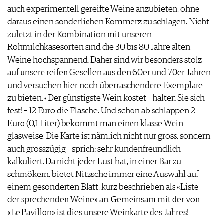
auch experimentell gereifte Weine anzubieten, ohne
daraus einen sonderlichen Kommerz zu schlagen. Nicht
zuletzt in der Kombination mit unseren
Rohmilchkäsesorten sind die 30 bis 80 Jahre alten
Weine hochspannend. Daher sind wir besonders stolz
auf unsere reifen Gesellen aus den 60er und 70er Jahren
und versuchen hier noch überraschendere Exemplare
zu bieten.» Der günstigste Wein kostet – halten Sie sich
fest! – 12 Euro die Flasche. Und schon ab schlappen 2
Euro (0,1 Liter) bekommt man einen klasse Wein
glasweise. Die Karte ist nämlich nicht nur gross, sondern
auch grosszügig – sprich: sehr kundenfreundlich –
kalkuliert. Da nicht jeder Lust hat, in einer Bar zu
schmökern, bietet Nitzsche immer eine Auswahl auf
einem gesonderten Blatt, kurz beschrieben als «Liste
der sprechenden Weine» an. Gemeinsam mit der von
«Le Pavillon» ist dies unsere Weinkarte des Jahres!