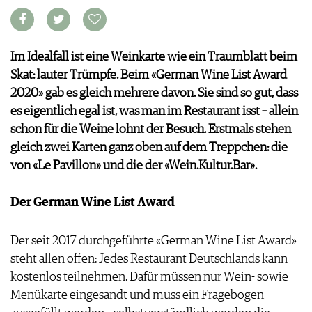
VORTEILSWELT
MEDIATHEK
Im Idealfall ist eine Weinkarte wie ein Traumblatt beim
APPS
Skat: lauter Trümpfe. Beim «German Wine List Award
NEWS
VIDEOS
2020» gab es gleich mehrere davon. Sie sind so gut, dass
WEINWIRTSCHAFT
BILDSTRECKEN
es eigentlich egal ist, was man im Restaurant isst – allein
WEINSZENE
BÜCHER
ANMELDEN
schon für die Weine lohnt der Besuch. Erstmals stehen
PORTRAITS
gleich zwei Karten ganz oben auf dem Treppchen: die
VINOPHILES
AWARDS
von «Le Pavillon» und die der «Wein.Kultur.Bar».
ARCHIV
GEWINNSPIELE
VORTEILSWELT
Der German Wine List Award
TRINKREIFETABELLE
ABO
Der seit 2017 durchgeführte «German Wine List Award»
WEINSUCHE
steht allen offen: Jedes Restaurant Deutschlands kann
NEWSLETTER
kostenlos teilnehmen. Dafür müssen nur Wein- sowie
WINE TRADE CLUB
Menükarte eingesandt und muss ein Fragebogen
REDAKTION