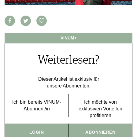
VORTEILSWELT
MEDIATHEK
APPS
NEWS
VIDEOS
VINUM+
WEINWIRTSCHAFT
BILDSTRECKEN
WEINSZENE
BÜCHER
ANMELDEN
Weiterlesen?
PORTRAITS
VINOPHILES
AWARDS
ARCHIV
GEWINNSPIELE
Dieser Artikel ist exklusiv für
unsere Abonnenten.
VORTEILSWELT
TRINKREIFETABELLE
Ich bin bereits VINUM-
Ich möchte von
ABO
Abonnent/in
exklusiven Vorteilen
WEINSUCHE
profitieren
NEWSLETTER
WINE TRADE CLUB
LOGIN
ABONNIEREN
REDAKTION