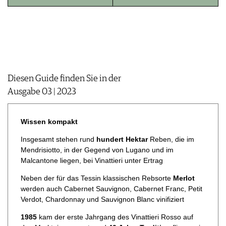
JOBS
WERBUNG
PRESSE
IMPRESSUM
AGB & DATENSCHUTZ
FAQ
Diesen Guide finden Sie in der
Ausgabe 03 | 2023​​​​​​​
Wissen kompakt
Insgesamt stehen rund
hundert Hektar
Reben, die im
Mendrisiotto, in der Gegend von Lugano und im
Malcantone liegen, bei Vinattieri unter Ertrag
Neben der für das Tessin klassischen Rebsorte
Merlot
werden auch Cabernet Sauvignon, Cabernet Franc, Petit
Verdot, Chardonnay und Sauvignon Blanc vinifiziert
1985
kam der erste Jahrgang des Vinattieri Rosso auf