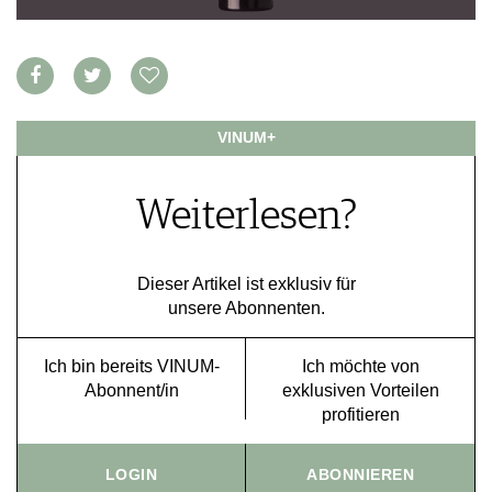
VORTEILSWELT
MEDIATHEK
APPS
NEWS
VIDEOS
VINUM+
WEINWIRTSCHAFT
BILDSTRECKEN
WEINSZENE
BÜCHER
ANMELDEN
Weiterlesen?
PORTRAITS
VINOPHILES
AWARDS
ARCHIV
GEWINNSPIELE
Dieser Artikel ist exklusiv für
unsere Abonnenten.
VORTEILSWELT
TRINKREIFETABELLE
Ich bin bereits VINUM-
Ich möchte von
ABO
Abonnent/in
exklusiven Vorteilen
WEINSUCHE
profitieren
NEWSLETTER
WINE TRADE CLUB
LOGIN
ABONNIEREN
REDAKTION