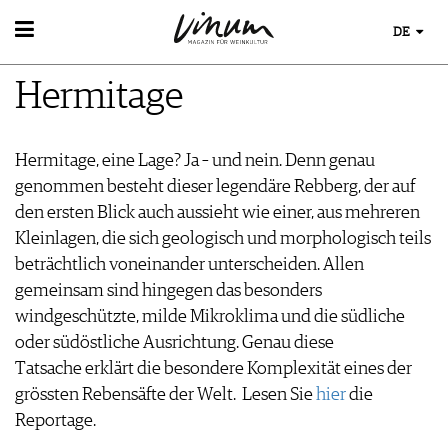
DE
WEIN
Hermitage
WEINSUCHE
WEINWISSEN
GUIDE WEINGÜTER
WEINREGIONEN
WINETRADECLUB
EVENTS
Hermitage, eine Lage? Ja – und nein. Denn genau
WEINLEXIKON
WINZER
EVENTKALENDER
genommen besteht dieser legendäre Rebberg, der auf
WEINGESCHICHTE
WEINE DES MONATS
ESSEN & TRINKEN
AWARDS
den ersten Blick auch aussieht wie einer, aus mehreren
WEINLAGERUNG
TRINKREIFETABELLE
FOOD PAIRING TIPPS
EVENT-BILDER
Kleinlagen, die sich geologisch und morphologisch teils
INFOGRAFIKEN
MAGAZIN
UNIQUE WINERIES
FOOD PAIRING TABELLE
beträchtlich voneinander unterscheiden. Allen
TIPPS & TRICKS
CLUB LES DOMAINES
REPORTAGEN
KULINARIK
MEDIATHEK
gemeinsam sind hingegen das besonders
NEWS
DOSSIER
REZEPTE
windgeschützte, milde Mikroklima und die südliche
APPS
WINEGUIDES
HOTSPOTS
VIDEOS
oder südöstliche Ausrichtung. Genau diese
KLARTEXT
WEINREISEN
BILDSTRECKEN
Tatsache erklärt die besondere Komplexität eines der
EXTRAS
BÜCHER
grössten Rebensäfte der Welt.
Lesen Sie
hier
die
ABO
Reportage.
AUSGABE
NEWS
ARCHIV