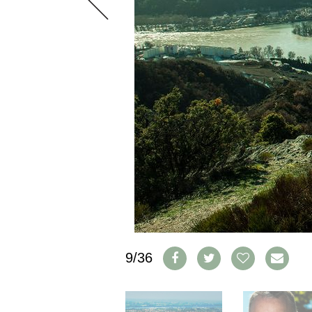
PRESSE
IMPRESSUM
AGB & DATENSCHUTZ
FAQ
SCHWEIZ
|
DEUTSCHLAND
|
SUISSE ROMANDE
9/36