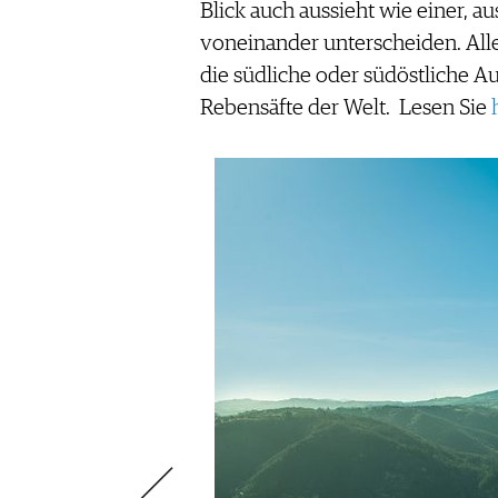
AUSGABE
Blick auch aussieht wie einer, a
NEWS
ARCHIV
voneinander unterscheiden. Al
WEINWIRTSCHAFT
VORTEILSWELT
die südliche oder südöstliche A
WEINSZENE
ANMELDEN
Rebensäfte der Welt.
Lesen Sie
PORTRAITS
VINOPHILES
AWARDS
ARCHIV
GEWINNSPIELE
VORTEILSWELT
TRINKREIFETABELLE
ABO
WEINSUCHE
NEWSLETTER
WINE TRADE CLUB
REDAKTION
JOBS
WERBUNG