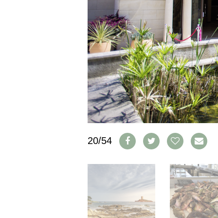
PRESSE
IMPRESSUM
AGB & DATENSCHUTZ
FAQ
SCHWEIZ
|
DEUTSCHLAND
|
SUISSE ROMANDE
20/54