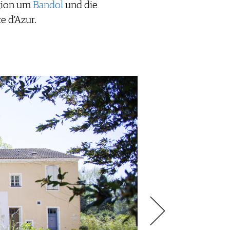
egion um
Bandol
und die
e d’Azur.