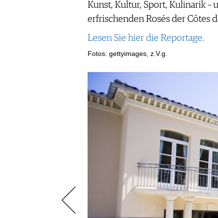
AUSGABE
Kunst, Kultur, Sport, Kulinarik
NEWS
ARCHIV
erfrischenden Rosés der Côtes de
WEINWIRTSCHAFT
VORTEILSWELT
WEINSZENE
Lesen Sie hier die Reportage.
ANMELDEN
PORTRAITS
Fotos: gettyimages, z.V.g.
VINOPHILES
AWARDS
ARCHIV
GEWINNSPIELE
VORTEILSWELT
TRINKREIFETABELLE
ABO
WEINSUCHE
NEWSLETTER
WINE TRADE CLUB
REDAKTION
JOBS
WERBUNG