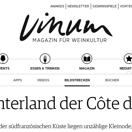
AWARDS
NEWSLETTER
GEWINNSPIELE
VORTE
VENTS
ESSEN & TRINKEN
MAGAZIN
MEDIA
APPS
VIDEOS
BILDSTRECKEN
BÜCHER
nterland der Côte d
er südfranzösischen Küste liegen unzählige Kleinode, 