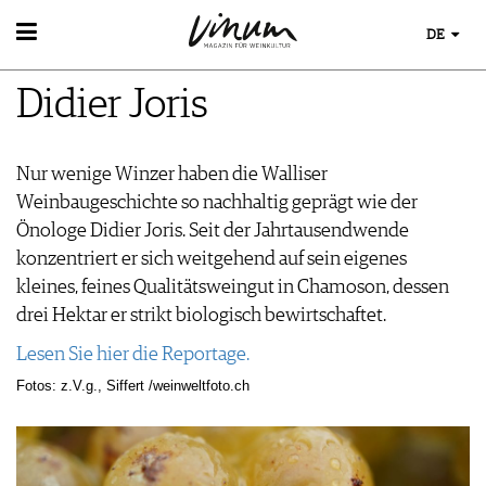
DE
WEIN
Didier Joris
WEINSUCHE
WEINWISSEN
GUIDE WEINGÜTER
WEINREGIONEN
WINETRADECLUB
EVENTS
Nur wenige Winzer haben die Walliser
WEINLEXIKON
WINZER
EVENTKALENDER
Weinbaugeschichte so nachhaltig geprägt wie der
WEINGESCHICHTE
WEINE DES MONATS
ESSEN & TRINKEN
AWARDS
Önologe Didier Joris. Seit der Jahrtausendwende
WEINLAGERUNG
TRINKREIFETABELLE
FOOD PAIRING TIPPS
EVENT-BILDER
konzentriert er sich weitgehend auf sein eigenes
INFOGRAFIKEN
MAGAZIN
UNIQUE WINERIES
FOOD PAIRING TABELLE
kleines, feines Qualitätsweingut in Chamoson, dessen
TIPPS & TRICKS
CLUB LES DOMAINES
REPORTAGEN
KULINARIK
MEDIATHEK
drei Hektar er strikt biologisch bewirtschaftet.
NEWS
DOSSIER
REZEPTE
APPS
WINEGUIDES
Lesen Sie hier die Reportage.
HOTSPOTS
VIDEOS
KLARTEXT
WEINREISEN
Fotos: z.V.g., Siffert /weinweltfoto.ch
BILDSTRECKEN
EXTRAS
BÜCHER
ABO
AUSGABE
NEWS
ARCHIV