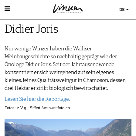
DE
WEIN
Didier Joris
WEINSUCHE
WEINWISSEN
GUIDE WEINGÜTER
WEINREGIONEN
WINETRADECLUB
EVENTS
Nur wenige Winzer haben die Walliser
WEINLEXIKON
WINZER
EVENTKALENDER
Weinbaugeschichte so nachhaltig geprägt wie der
WEINGESCHICHTE
WEINE DES MONATS
ESSEN & TRINKEN
AWARDS
Önologe Didier Joris. Seit der Jahrtausendwende
WEINLAGERUNG
TRINKREIFETABELLE
FOOD PAIRING TIPPS
EVENT-BILDER
konzentriert er sich weitgehend auf sein eigenes
INFOGRAFIKEN
MAGAZIN
UNIQUE WINERIES
FOOD PAIRING TABELLE
kleines, feines Qualitätsweingut in Chamoson, dessen
TIPPS & TRICKS
CLUB LES DOMAINES
REPORTAGEN
KULINARIK
MEDIATHEK
drei Hektar er strikt biologisch bewirtschaftet.
NEWS
DOSSIER
REZEPTE
APPS
WINEGUIDES
Lesen Sie hier die Reportage.
HOTSPOTS
VIDEOS
KLARTEXT
WEINREISEN
Fotos: z.V.g., Siffert /weinweltfoto.ch
BILDSTRECKEN
EXTRAS
BÜCHER
ABO
AUSGABE
NEWS
ARCHIV