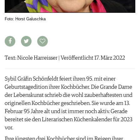
ARCHIV
VORTEILSWELT
Foto: Horst Galuschka
ANMELDEN
AWARDS
GEWINNSPIELE
VORTEILSWELT
Text: Nicole Harreisser | Veröffentlicht 17. März 2022
TRINKREIFETABELLE
ABO
Sybil Gräfin Schönfeldt feiert ihren 95. mit einer
WEINSUCHE
Geburtstagedition ihrer Kochbücher. Die Grande Dame
NEWSLETTER
der Lebenskunst schrieb die wohl zauberhaftesten und
WINE TRADE CLUB
originellen Kochbücher geschrieben. Sie wurde am 13.
REDAKTION
Februar 95 Jahre alt und ist immer noch aktiv. Gerade
JOBS
bereitet sie den Literarischen Küchenkalender für 2023
WERBUNG
vor.
PRESSE
IMPRESSUM
Ihre jüngsten drei Kochbücher sind im Reigen ihrer