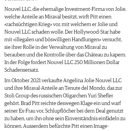
AGB & DATENSCHUTZ
Nouvel LLC, die ehemalige Investment-Firma von Jolie,
FAQ
welche Anteile an Miraval besitzt, wirft Pitt einen
«rachsüchtigen Krieg» vor, mit welchem er Jolie und
Nouvel LLC schaden wolle. Der Hollywood-Star habe
mit «illegalen und böswilligen Handlungen» versucht,
sie ihrer Rolle in der Verwaltung von Miraval zu
berauben und die Kontrolle über das Château zu kapern.
In der Folge fordert Nouvel LLC 250 Millionen Dollar
Schadensersatz.
Im Oktober 2021 verkaufte Angelina Jolie Nouvel LLC
und ihre Miraval-Anteile an Tenute del Mondo, das zur
Stoli Group des russischen Oligarchen Yuri Shefler
gehört. Brad Pitt reichte deswegen Klage ein und warf
seiner Ex-Frau vor, Schlupflöcher bei dem Deal genutzt
zu haben, um ihn ohne sein Einverständnis einfädeln zu
können. Ausserdem befürchte Pitt einen Image-