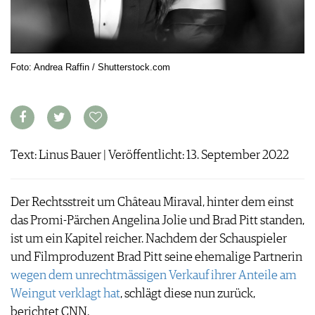
ARCHIV
VORTEILSWELT
ANMELDEN
Foto: Andrea Raffin / Shutterstock.com
AWARDS
GEWINNSPIELE
VORTEILSWELT
TRINKREIFETABELLE
Text: Linus Bauer | Veröffentlicht: 13. September 2022
ABO
WEINSUCHE
NEWSLETTER
Der Rechtsstreit um Château Miraval, hinter dem einst
WINE TRADE CLUB
das Promi-Pärchen Angelina Jolie und Brad Pitt standen,
REDAKTION
ist um ein Kapitel reicher. Nachdem der Schauspieler
JOBS
und Filmproduzent Brad Pitt seine ehemalige Partnerin
WERBUNG
wegen dem unrechtmässigen Verkauf ihrer Anteile am
PRESSE
Weingut verklagt hat
, schlägt diese nun zurück,
IMPRESSUM
berichtet CNN.