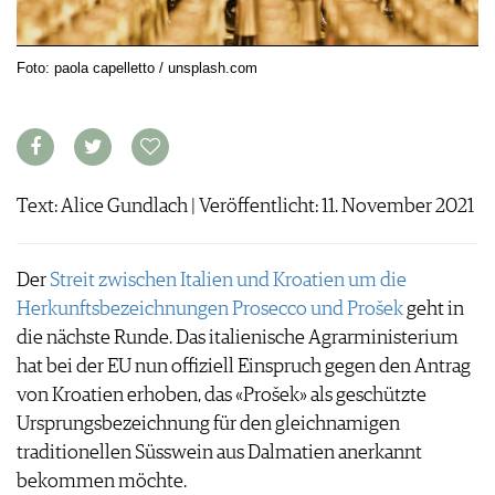
ARCHIV
VORTEILSWELT
Foto: paola capelletto / unsplash.com
ANMELDEN
AWARDS
GEWINNSPIELE
VORTEILSWELT
Text: Alice Gundlach | Veröffentlicht: 11. November 2021
TRINKREIFETABELLE
ABO
Der
Streit zwischen Italien und Kroatien um die
WEINSUCHE
Herkunftsbezeichnungen Prosecco und Prošek
geht in
NEWSLETTER
die nächste Runde. Das italienische Agrarministerium
WINE TRADE CLUB
hat bei der EU nun offiziell Einspruch gegen den Antrag
REDAKTION
von Kroatien erhoben, das «Prošek» als geschützte
JOBS
Ursprungsbezeichnung für den gleichnamigen
WERBUNG
traditionellen Süsswein aus Dalmatien anerkannt
PRESSE
bekommen möchte.
IMPRESSUM