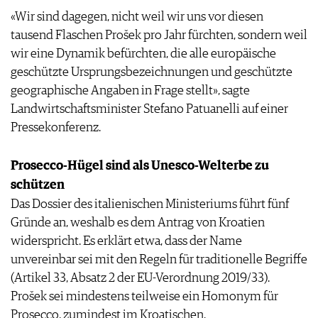
AGB & DATENSCHUTZ
«Wir sind dagegen, nicht weil wir uns vor diesen
FAQ
tausend Flaschen Prošek pro Jahr fürchten, sondern weil
wir eine Dynamik befürchten, die alle europäische
geschützte Ursprungsbezeichnungen und geschützte
geographische Angaben in Frage stellt», sagte
Landwirtschaftsminister Stefano Patuanelli auf einer
Pressekonferenz.
Prosecco-Hügel sind als Unesco-Welterbe zu
schützen
Das Dossier des italienischen Ministeriums führt fünf
Gründe an, weshalb es dem Antrag von Kroatien
widerspricht. Es erklärt etwa, dass der Name
unvereinbar sei mit den Regeln für traditionelle Begriffe
(Artikel 33, Absatz 2 der EU-Verordnung 2019/33).
Prošek sei mindestens teilweise ein Homonym für
Prosecco, zumindest im Kroatischen.