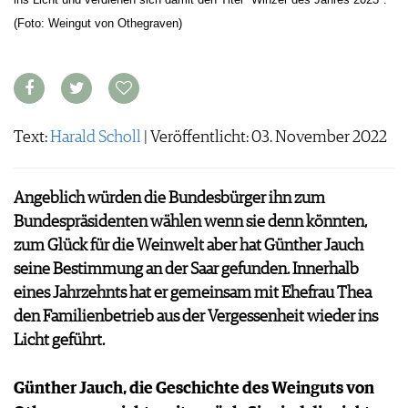
ARCHIV
VORTEILSWELT
(Foto: Weingut von Othegraven)
ANMELDEN
AWARDS
Text:
Harald Scholl
| Veröffentlicht: 03. November 2022
GEWINNSPIELE
VORTEILSWELT
TRINKREIFETABELLE
Angeblich würden die Bundesbürger ihn zum
ABO
Bundespräsidenten wählen wenn sie denn könnten,
WEINSUCHE
zum Glück für die Weinwelt aber hat Günther Jauch
NEWSLETTER
seine Bestimmung an der Saar gefunden. Innerhalb
WINE TRADE CLUB
eines Jahrzehnts hat er gemeinsam mit Ehefrau Thea
REDAKTION
den Familienbetrieb aus der Vergessenheit wieder ins
JOBS
Licht geführt.
WERBUNG
PRESSE
Günther Jauch, die Geschichte des Weinguts von
IMPRESSUM