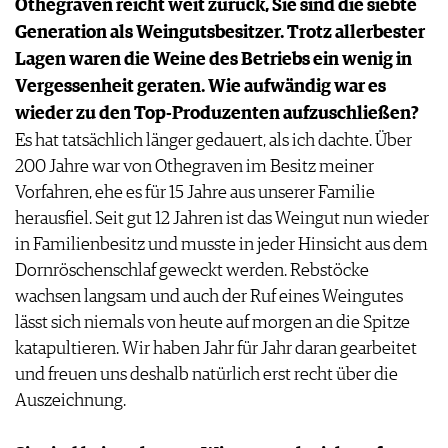
Othegraven reicht weit zurück, Sie sind die siebte
AGB & DATENSCHUTZ
Generation als Weingutsbesitzer. Trotz allerbester
FAQ
Lagen waren die Weine des Betriebs ein wenig in
Vergessenheit geraten. Wie aufwändig war es
wieder zu den Top-Produzenten aufzuschließen?
Es hat tatsächlich länger gedauert, als ich dachte. Über
200 Jahre war von Othegraven im Besitz meiner
Vorfahren, ehe es für 15 Jahre aus unserer Familie
herausfiel. Seit gut 12 Jahren ist das Weingut nun wieder
in Familienbesitz und musste in jeder Hinsicht aus dem
Dornröschenschlaf geweckt werden. Rebstöcke
wachsen langsam und auch der Ruf eines Weingutes
lässt sich niemals von heute auf morgen an die Spitze
katapultieren. Wir haben Jahr für Jahr daran gearbeitet
und freuen uns deshalb natürlich erst recht über die
Auszeichnung.