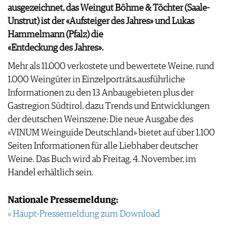
AWARDS
ARCHIV
ausgezeichnet, das Weingut Böhme & Töchter (Saale-
VORTEILSWELT
GEWINNSPIELE
Unstrut) ist der «Aufsteiger des Jahres» und Lukas
VORTEILSWELT
Hammelmann (Pfalz) die
TRINKREIFETABELLE
«Entdeckung des Jahres».
ABO
Mehr als 11.000 verkostete und bewertete Weine, rund
WEINSUCHE
1.000 Weingüter in Einzelporträts,ausführliche
NEWSLETTER
Informationen zu den 13 Anbaugebieten plus der
WINE TRADE CLUB
Gastregion Südtirol, dazu Trends und Entwicklungen
REDAKTION
der deutschen Weinszene: Die neue Ausgabe des
JOBS
«VINUM Weinguide Deutschland» bietet auf über 1.100
WERBUNG
Seiten Informationen für alle Liebhaber deutscher
PRESSE
Weine. Das Buch wird ab Freitag, 4. November, im
IMPRESSUM
Handel erhältlich sein.
AGB & DATENSCHUTZ
FAQ
Nationale Pressemeldung:
» Haupt-Pressemeldung zum Download