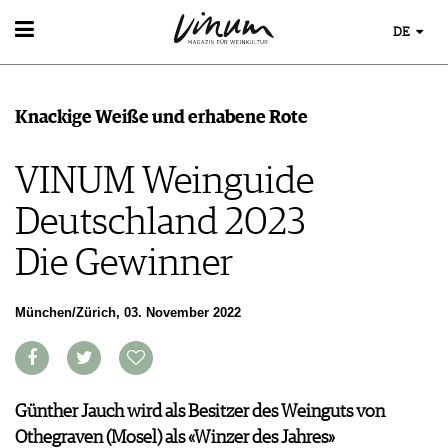
DE
WEIN
WEINSUCHE
WEINWISSEN
Knackige Weiße und erhabene Rote
GUIDE WEINGÜTER
WEINREGIONEN
WINETRADECLUB
EVENTS
WEINLEXIKON
VINUM Weinguide
WINZER
EVENTKALENDER
WEINGESCHICHTE
WEINE DES MONATS
ESSEN & TRINKEN
AWARDS
Deutschland 2023
WEINLAGERUNG
TRINKREIFETABELLE
FOOD PAIRING TIPPS
EVENT-BILDER
INFOGRAFIKEN
MAGAZIN
UNIQUE WINERIES
Die Gewinner
FOOD PAIRING TABELLE
TIPPS & TRICKS
CLUB LES DOMAINES
REPORTAGEN
KULINARIK
MEDIATHEK
NEWS
DOSSIER
REZEPTE
München/Zürich, 03. November 2022
APPS
WINEGUIDES
HOTSPOTS
NEWS
VIDEOS
KLARTEXT
WEINREISEN
WEINWIRTSCHAFT
BILDSTRECKEN
EXTRAS
WEINSZENE
BÜCHER
ANMELDEN
ABO
PORTRAITS
Günther Jauch wird als Besitzer des Weinguts von
AUSGABE
VINOPHILES
Othegraven (Mosel) als «Winzer des Jahres»
ARCHIV