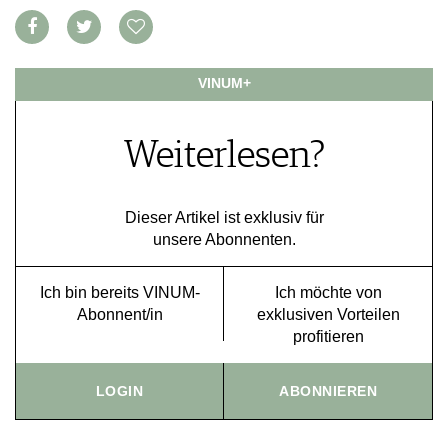
FOOD PAIRING TABELLE
TIPPS & TRICKS
REPORTAGEN
KULINARIK
MEDIATHEK
NEWS
DOSSIER
REZEPTE
APPS
WINEGUIDES
HOTSPOTS
VINUM+
NEWS
VIDEOS
KLARTEXT
WEINREISEN
WEINWIRTSCHAFT
BILDSTRECKEN
EXTRAS
WEINSZENE
BÜCHER
Weiterlesen?
ANMELDEN
ABO
PORTRAITS
AUSGABE
VINOPHILES
ARCHIV
AWARDS
ARCHIV
Dieser Artikel ist exklusiv für
VORTEILSWELT
GEWINNSPIELE
unsere Abonnenten.
VORTEILSWELT
TRINKREIFETABELLE
Ich bin bereits VINUM-
Ich möchte von
ABO
Abonnent/in
exklusiven Vorteilen
WEINSUCHE
profitieren
NEWSLETTER
WINE TRADE CLUB
LOGIN
ABONNIEREN
REDAKTION
JOBS