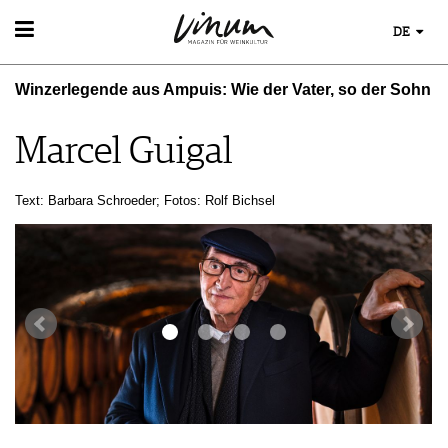
DE
WEIN
Winzerlegende aus Ampuis: Wie der Vater, so der Sohn
WEINSUCHE
GUIDE WEINGÜTER
Marcel Guigal
WINETRADECLUB
WINZER
WEINE DES MONATS
Text: Barbara Schroeder; Fotos: Rolf Bichsel
TRINKREIFETABELLE
UNIQUE WINERIES
CLUB LES DOMAINES
WEINWISSEN
WEINREGIONEN
EVENTS
WEINLEXIKON
EVENTKALENDER
WEINGESCHICHTE
ESSEN & TRINKEN
AWARDS
WEINLAGERUNG
FOOD PAIRING TIPPS
EVENT-BILDER
INFOGRAFIKEN
MAGAZIN