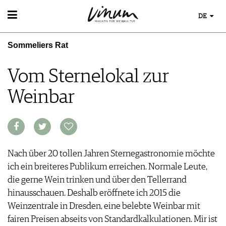
DE
WEIN
Sommeliers Rat
WEINSUCHE
WEINWISSEN
GUIDE WEINGÜTER
WEINREGIONEN
Vom Sternelokal zur
WINETRADECLUB
WEINLEXIKON
WINZER
Weinbar
WEINGESCHICHTE
WEINE DES MONATS
WEINLAGERUNG
TRINKREIFETABELLE
INFOGRAFIKEN
UNIQUE WINERIES
TIPPS & TRICKS
CLUB LES DOMAINES
NEWS
Nach über 20 tollen Jahren Sternegastronomie möchte
ich ein breiteres Publikum erreichen. Normale Leute,
EVENTS
die gerne Wein trinken und über den Tellerrand
EVENTKALENDER
ESSEN & TRINKEN
hinausschauen. Deshalb eröffnete ich 2015 die
AWARDS
FOOD PAIRING TIPPS
Weinzentrale in Dresden, eine belebte Weinbar mit
EVENT-BILDER
MAGAZIN
FOOD PAIRING TABELLE
fairen Preisen abseits von Standardkalkulationen. Mir ist
REPORTAGEN