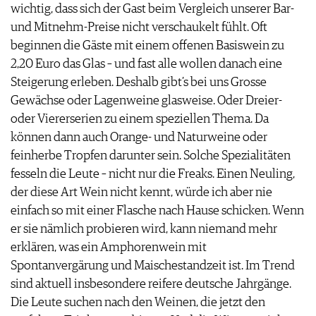
KULINARIK
wichtig, dass sich der Gast beim Vergleich unserer Bar-
MEDIATHEK
DOSSIER
REZEPTE
und Mitnehm-Preise nicht verschaukelt fühlt. Oft
APPS
WINEGUIDES
HOTSPOTS
NEWS
beginnen die Gäste mit einem offenen Basiswein zu
VIDEOS
KLARTEXT
WEINREISEN
WEINWIRTSCHAFT
2,20 Euro das Glas – und fast alle wollen danach eine
BILDSTRECKEN
EXTRAS
WEINSZENE
Steigerung erleben. Deshalb gibt’s bei uns Grosse
BÜCHER
ANMELDEN
ABO
PORTRAITS
Gewächse oder Lagenweine glasweise. Oder Dreier-
AUSGABE
VINOPHILES
oder Viererserien zu einem speziellen Thema. Da
ARCHIV
AWARDS
ARCHIV
können dann auch Orange- und Naturweine oder
VORTEILSWELT
GEWINNSPIELE
feinherbe Tropfen darunter sein. Solche Spezialitäten
VORTEILSWELT
fesseln die Leute – nicht nur die Freaks. Einen Neuling,
TRINKREIFETABELLE
der diese Art Wein nicht kennt, würde ich aber nie
ABO
einfach so mit einer Flasche nach Hause schicken. Wenn
WEINSUCHE
er sie nämlich probieren wird, kann niemand mehr
NEWSLETTER
erklären, was ein Amphorenwein mit
WINE TRADE CLUB
Spontanvergärung und Maischestandzeit ist. Im Trend
REDAKTION
sind aktuell insbesondere reifere deutsche Jahrgänge.
JOBS
Die Leute suchen nach den Weinen, die jetzt den
WERBUNG