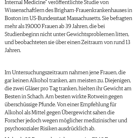
Internal Medicine" veröffentlichte Studie von
ARCHIV
VORTEILSWELT
Wissenschaftlern des Brigham-Frauenkrankenhauses in
Boston im US-Bundesstaat Massachusetts. Sie befragten
ANMELDEN
mehr als 19.000 Frauen ab 39 Jahren, die bei
Studienbeginn nicht unter Gewichtsproblemen litten,
AWARDS
und beobachteten sie über einen Zeitraum von rund 13
GEWINNSPIELE
Jahren.
VORTEILSWELT
TRINKREIFETABELLE
ABO
Im Untersuchungszeitraum nahmen jene Frauen, die
WEINSUCHE
gar keinen Alkohol tranken, am meisten zu. Diejenigen,
NEWSLETTER
die zwei Gläser pro Tag tranken, hielten ihr Gewicht am
WINE TRADE CLUB
Besten in Schach. Am besten wirkte Rotwein gegen
REDAKTION
überschüssige Pfunde. Von einer Empfehlung für
JOBS
Alkohol als Mittel gegen Übergewicht sahen die
WERBUNG
Forscher jedoch wegen möglicher medizinischer und
PRESSE
psychosozialer Risiken ausdrücklich ab.
IMPRESSUM