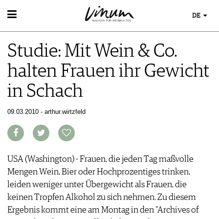
DE
WEIN
Studie: Mit Wein & Co.
WEINSUCHE
WEINWISSEN
GUIDE WEINGÜTER
halten Frauen ihr Gewicht
WEINREGIONEN
WINETRADECLUB
EVENTS
WEINLEXIKON
WINZER
in Schach
EVENTKALENDER
WEINGESCHICHTE
WEINE DES MONATS
ESSEN & TRINKEN
AWARDS
WEINLAGERUNG
TRINKREIFETABELLE
FOOD PAIRING TIPPS
09.03.2010 - arthur.wirtzfeld
EVENT-BILDER
INFOGRAFIKEN
MAGAZIN
UNIQUE WINERIES
FOOD PAIRING TABELLE
TIPPS & TRICKS
CLUB LES DOMAINES
REPORTAGEN
KULINARIK
MEDIATHEK
NEWS
DOSSIER
REZEPTE
APPS
WINEGUIDES
USA (Washington) - Frauen, die jeden Tag maßvolle
HOTSPOTS
NEWS
VIDEOS
KLARTEXT
Mengen Wein, Bier oder Hochprozentiges trinken,
WEINREISEN
WEINWIRTSCHAFT
BILDSTRECKEN
EXTRAS
leiden weniger unter Übergewicht als Frauen, die
WEINSZENE
BÜCHER
ABO
keinen Tropfen Alkohol zu sich nehmen. Zu diesem
PORTRAITS
AUSGABE
Ergebnis kommt eine am Montag in den "Archives of
VINOPHILES
ARCHIV