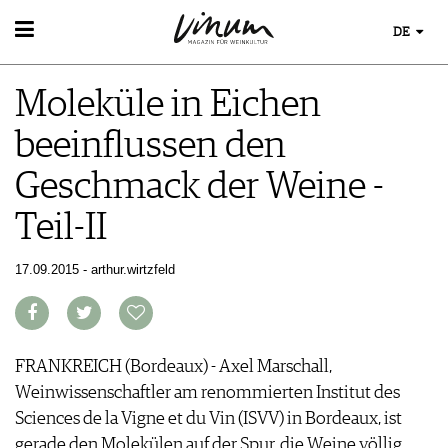
DE
WEIN
Moleküle in Eichen
WEINSUCHE
WEINWISSEN
GUIDE WEINGÜTER
beeinflussen den
WEINREGIONEN
WINETRADECLUB
EVENTS
WEINLEXIKON
WINZER
Geschmack der Weine -
EVENTKALENDER
WEINGESCHICHTE
WEINE DES MONATS
ESSEN & TRINKEN
AWARDS
WEINLAGERUNG
Teil-II
TRINKREIFETABELLE
FOOD PAIRING TIPPS
EVENT-BILDER
INFOGRAFIKEN
MAGAZIN
UNIQUE WINERIES
FOOD PAIRING TABELLE
TIPPS & TRICKS
17.09.2015 - arthur.wirtzfeld
CLUB LES DOMAINES
REPORTAGEN
KULINARIK
MEDIATHEK
NEWS
DOSSIER
REZEPTE
APPS
WINEGUIDES
HOTSPOTS
NEWS
VIDEOS
KLARTEXT
WEINREISEN
WEINWIRTSCHAFT
FRANKREICH (Bordeaux) - Axel Marschall,
BILDSTRECKEN
EXTRAS
WEINSZENE
BÜCHER
Weinwissenschaftler am renommierten Institut des
ABO
PORTRAITS
Sciences de la Vigne et du Vin (ISVV) in Bordeaux, ist
AUSGABE
VINOPHILES
gerade den Molekülen auf der Spur, die Weine völlig
ARCHIV