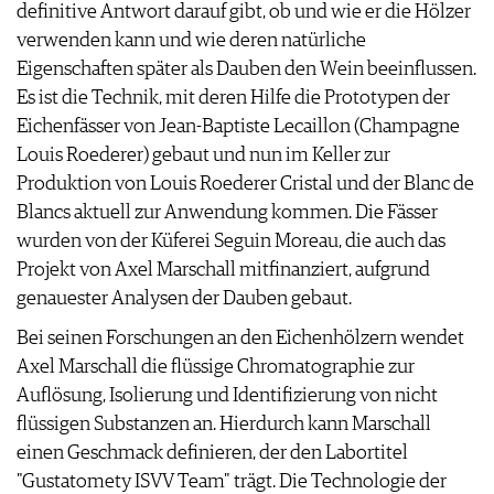
definitive Antwort darauf gibt, ob und wie er die Hölzer
AGB & DATENSCHUTZ
verwenden kann und wie deren natürliche
FAQ
Eigenschaften später als Dauben den Wein beeinflussen.
Es ist die Technik, mit deren Hilfe die Prototypen der
Eichenfässer von Jean-Baptiste Lecaillon (Champagne
Louis Roederer) gebaut und nun im Keller zur
Produktion von Louis Roederer Cristal und der Blanc de
Blancs aktuell zur Anwendung kommen. Die Fässer
wurden von der Küferei Seguin Moreau, die auch das
Projekt von Axel Marschall mitfinanziert, aufgrund
genauester Analysen der Dauben gebaut.
Bei seinen Forschungen an den Eichenhölzern wendet
Axel Marschall die flüssige Chromatographie zur
Auflösung, Isolierung und Identifizierung von nicht
flüssigen Substanzen an. Hierdurch kann Marschall
einen Geschmack definieren, der den Labortitel
"Gustatomety ISVV Team" trägt. Die Technologie der