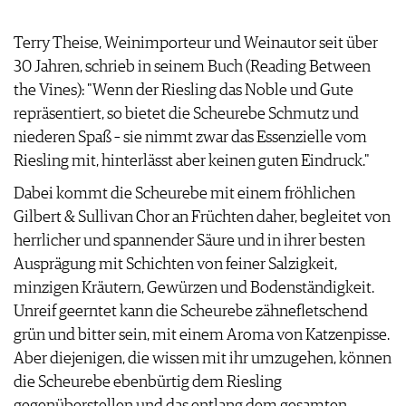
AGB & DATENSCHUTZ
FAQ
Terry Theise, Weinimporteur und Weinautor seit über
30 Jahren, schrieb in seinem Buch (Reading Between
the Vines): "Wenn der Riesling das Noble und Gute
repräsentiert, so bietet die Scheurebe Schmutz und
niederen Spaß – sie nimmt zwar das Essenzielle vom
Riesling mit, hinterlässt aber keinen guten Eindruck."
Dabei kommt die Scheurebe mit einem fröhlichen
Gilbert & Sullivan Chor an Früchten daher, begleitet von
herrlicher und spannender Säure und in ihrer besten
Ausprägung mit Schichten von feiner Salzigkeit,
minzigen Kräutern, Gewürzen und Bodenständigkeit.
Unreif geerntet kann die Scheurebe zähnefletschend
grün und bitter sein, mit einem Aroma von Katzenpisse.
Aber diejenigen, die wissen mit ihr umzugehen, können
die Scheurebe ebenbürtig dem Riesling
gegenüberstellen und das entlang dem gesamten