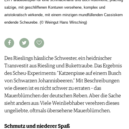
ARCHIV
VORTEILSWELT
salzige, mit geschliffenen Konturen versehene, komplex und
aristokratisch wirkende, mit einem minzigen mundfüllenden Cassiskern
ANMELDEN
endende Scheurebe. (© Weingut Hans Wirsching)
AWARDS
GEWINNSPIELE
VORTEILSWELT
Des Rieslings hässliche Schwester, ein heidnischer
TRINKREIFETABELLE
Transvestit aus Riesling und Bukettraube. Das Ergebnis
ABO
des Scheu-Experiments: "Katzenpisse auf einem Busch
WEINSUCHE
von Schwarzen Johannisbeeren." Mit Beschreibungen
NEWSLETTER
wie diesen ist es nicht schwer zu erraten – das
WINE TRADE CLUB
Mauerblümchen der deutschen Reben. Aber die Sache
REDAKTION
sieht anders aus: Viele Weinliebhaber verehren dieses
JOBS
ungeliebte, oftmals übersehene Mauerblümchen.
WERBUNG
PRESSE
Schmutz und niederer Spaß
IMPRESSUM