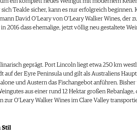
, um ein komplett neues Weingut mit modernem Keller
 sich Teakle sicher, kann es nur erfolgreich beginnen
ann David O’Leary von O’Leary Walker Wines, der zuv
in 2016 dass ehemalige, jetzt völlig neu gestaltete Wei
linarisch geprägt. Port Lincoln liegt etwa 250 km west
dt auf der Eyre Peninsula und gilt als Australiens Haupt
balone und Austern das Fischangebot anführen. Bisher
gutes aus einer rund 12 Hektar großen Rebanlage, die
zur O’Leary Walker Wines im Clare Valley transportiert
Stil