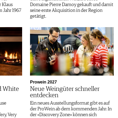
r Klaus
Domaine Pierre Damoy gekauft und damit
m Jahr 1967
seine erste Akquisition in der Region
getätigt.
Prowein 2027
d White
Neue Weingüter schneller
entdecken
ause
Ein neues Ausstellungsformat gibt es auf
der ProWein ab dem kommenden Jahr: In
ery, Very
der «Discovery Zone» können sich