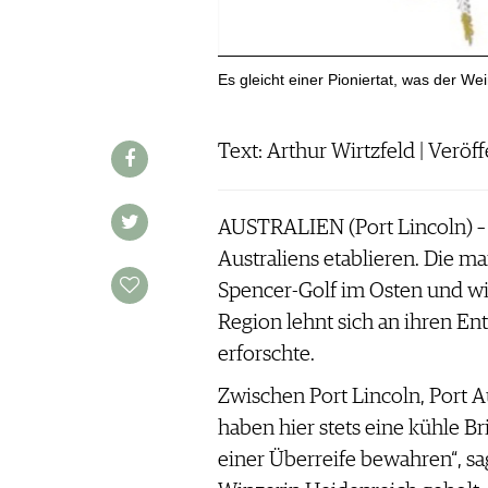
WERBUNG
PRESSE
IMPRESSUM
Es gleicht einer Pioniertat, was der We
AGB & DATENSCHUTZ
FAQ
Text: Arthur Wirtzfeld | Veröff
SCHWEIZ
|
AUSTRALIEN (Port Lincoln) – E
DEUTSCHLAND
|
Australiens etablieren. Die m
SUISSE ROMANDE
Spencer-Golf im Osten und w
Region lehnt sich an ihren En
erforschte.
Zwischen Port Lincoln, Port Au
haben hier stets eine kühle B
einer Überreife bewahren“, sa