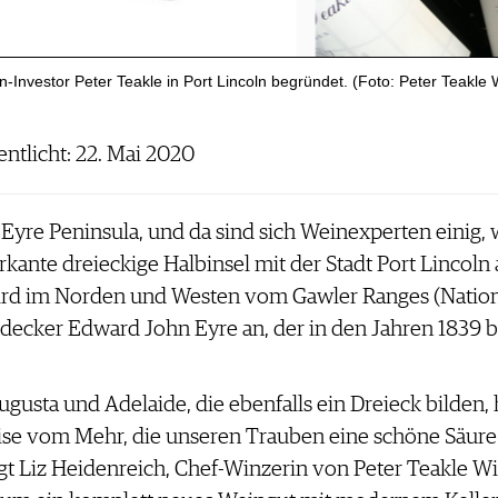
in-Investor Peter Teakle in Port Lincoln begründet. (Foto: Peter Teakle 
entlicht: 22. Mai 2020
yre Peninsula, und da sind sich Weinexperten einig, 
arkante dreieckige Halbinsel mit der Stadt Port Lincoln
ird im Norden und Westen vom Gawler Ranges (Nation
tdecker Edward John Eyre an, der in den Jahren 1839 bi
gusta und Adelaide, die ebenfalls ein Dreieck bilden, 
rise vom Mehr, die unseren Trauben eine schöne Säure
gt Liz Heidenreich, Chef-Winzerin von Peter Teakle Win