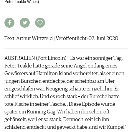
Peter Teakle Wines)
ARCHIV
VORTEILSWELT
ANMELDEN
AWARDS
Text: Arthur Wirtzfeld | Veröffentlicht: 02. Juni 2020
GEWINNSPIELE
VORTEILSWELT
AUSTRALIEN (Port Lincoln) – Es war ein sonniger Tag.
TRINKREIFETABELLE
Peter Teakle hatte gerade seine Angel entlang eines
ABO
Gewässers auf Hamilton Island vorbereitet, als er einen
WEINSUCHE
jungen Burschen entdeckte, der scheinbar am Ufer
NEWSLETTER
eingeschlafen war. Neugierig schaute er nach ihm. Er
WINE TRADE CLUB
schlief wirklich. Und es roch stark – der Bursche hatte
REDAKTION
tote Fische in seiner Tasche. „Diese Episode wurde
JOBS
später ein Running Gag. Wir haben ihn schon oft
WERBUNG
gehänselt, weil er so stank. Dennoch, seit ich ihn
PRESSE
schlafend entdeckt und geweckt habe sind wir Kumpel“,
IMPRESSUM