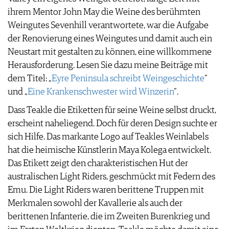
ihrem Mentor John May die Weine des berühmten
Weingutes Sevenhill verantwortete, war die Aufgabe
der Renovierung eines Weingutes und damit auch ein
Neustart mit gestalten zu können, eine willkommene
Herausforderung. Lesen Sie dazu meine Beiträge mit
dem Titel: „
Eyre Peninsula schreibt Weingeschichte
“
und „
Eine Krankenschwester wird Winzerin
“.
Dass Teakle die Etiketten für seine Weine selbst druckt,
erscheint naheliegend. Doch für deren Design suchte er
sich Hilfe. Das markante Logo auf Teakles Weinlabels
hat die heimische Künstlerin Maya Kolega entwickelt.
Das Etikett zeigt den charakteristischen Hut der
australischen Light Riders, geschmückt mit Federn des
Emu. Die Light Riders waren berittene Truppen mit
Merkmalen sowohl der Kavallerie als auch der
berittenen Infanterie, die im Zweiten Burenkrieg und