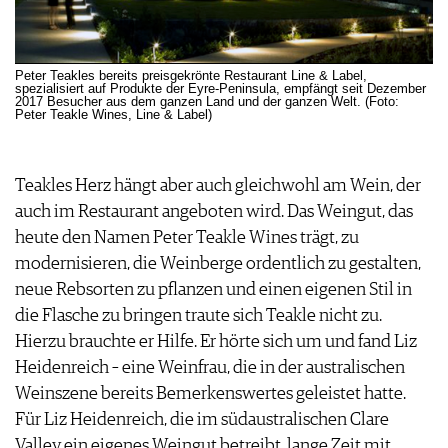
Peter Teakles bereits preisgekrönte Restaurant Line & Label,
spezialisiert auf Produkte der Eyre-Peninsula, empfängt seit Dezember
2017 Besucher aus dem ganzen Land und der ganzen Welt. (Foto:
Peter Teakle Wines, Line & Label)
Teakles Herz hängt aber auch gleichwohl am Wein, der
auch im Restaurant angeboten wird. Das Weingut, das
heute den Namen Peter Teakle Wines trägt, zu
modernisieren, die Weinberge ordentlich zu gestalten,
neue Rebsorten zu pflanzen und einen eigenen Stil in
die Flasche zu bringen traute sich Teakle nicht zu.
Hierzu brauchte er Hilfe. Er hörte sich um und fand Liz
Heidenreich – eine Weinfrau, die in der australischen
Weinszene bereits Bemerkenswertes geleistet hatte.
Für Liz Heidenreich, die im südaustralischen Clare
Valley ein eigenes Weingut betreibt, lange Zeit mit