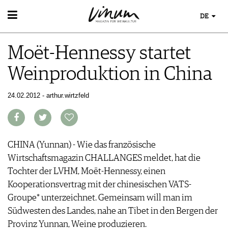
DE
WEIN
Moët-Hennessy startet
WEINSUCHE
WEINWISSEN
GUIDE WEINGÜTER
Weinproduktion in China
WEINREGIONEN
WINETRADECLUB
EVENTS
WEINLEXIKON
WINZER
EVENTKALENDER
24.02.2012 - arthur.wirtzfeld
WEINGESCHICHTE
WEINE DES MONATS
ESSEN & TRINKEN
AWARDS
WEINLAGERUNG
TRINKREIFETABELLE
FOOD PAIRING TIPPS
EVENT-BILDER
INFOGRAFIKEN
MAGAZIN
UNIQUE WINERIES
FOOD PAIRING TABELLE
TIPPS & TRICKS
CLUB LES DOMAINES
REPORTAGEN
KULINARIK
CHINA (Yunnan) - Wie das französische
MEDIATHEK
NEWS
DOSSIER
REZEPTE
Wirtschaftsmagazin CHALLANGES meldet, hat die
APPS
WINEGUIDES
HOTSPOTS
NEWS
Tochter der LVHM, Moët-Hennessy, einen
VIDEOS
KLARTEXT
WEINREISEN
WEINWIRTSCHAFT
Kooperationsvertrag mit der chinesischen VATS-
BILDSTRECKEN
EXTRAS
WEINSZENE
Groupe* unterzeichnet. Gemeinsam will man im
BÜCHER
ABO
PORTRAITS
Südwesten des Landes, nahe an Tibet in den Bergen der
AUSGABE
VINOPHILES
Provinz Yunnan, Weine produzieren.
ARCHIV