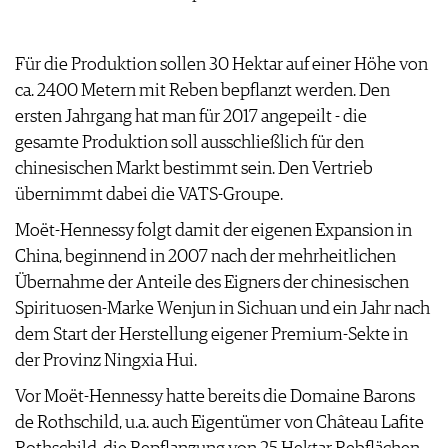
ARCHIV
VORTEILSWELT
Für die Produktion sollen 30 Hektar auf einer Höhe von
ANMELDEN
ca. 2400 Metern mit Reben bepflanzt werden. Den
ersten Jahrgang hat man für 2017 angepeilt - die
AWARDS
gesamte Produktion soll ausschließlich für den
GEWINNSPIELE
chinesischen Markt bestimmt sein. Den Vertrieb
VORTEILSWELT
übernimmt dabei die VATS-Groupe.
TRINKREIFETABELLE
Moët-Hennessy folgt damit der eigenen Expansion in
ABO
China, beginnend in 2007 nach der mehrheitlichen
WEINSUCHE
Übernahme der Anteile des Eigners der chinesischen
NEWSLETTER
Spirituosen-Marke Wenjun in Sichuan und ein Jahr nach
WINE TRADE CLUB
dem Start der Herstellung eigener Premium-Sekte in
REDAKTION
der Provinz Ningxia Hui.
JOBS
WERBUNG
Vor Moët-Hennessy hatte bereits die Domaine Barons
PRESSE
de Rothschild, u.a. auch Eigentümer von Château Lafite
IMPRESSUM