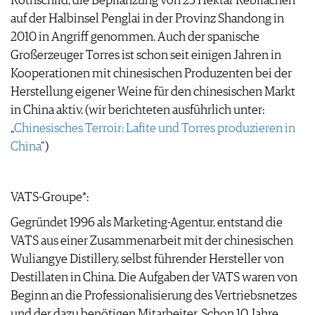
Rothschild, die Bepflanzung von 25 Hektar Rebflächen
AGB & DATENSCHUTZ
auf der Halbinsel Penglai in der Provinz Shandong in
FAQ
2010 in Angriff genommen. Auch der spanische
Großerzeuger Torres ist schon seit einigen Jahren in
Kooperationen mit chinesischen Produzenten bei der
Herstellung eigener Weine für den chinesischen Markt
in China aktiv. (wir berichteten ausführlich unter:
„
Chinesisches Terroir: Lafite und Torres produzieren in
China
“)
VATS-Groupe*:
Gegründet 1996 als Marketing-Agentur, entstand die
VATS aus einer Zusammenarbeit mit der chinesischen
Wuliangye Distillery, selbst führender Hersteller von
Destillaten in China. Die Aufgaben der VATS waren von
Beginn an die Professionalisierung des Vertriebsnetzes
und der dazu benötigen Mitarbeiter. Schon 10 Jahre