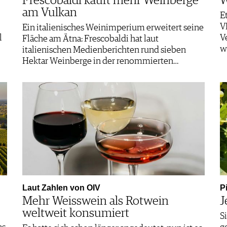
Frescobaldi kauft mehr Weinberge
W
am Vulkan
E
V
Ein italienisches Weinimperium erweitert seine
l
V
Fläche am Ätna: Frescobaldi hat laut
w
italienischen Medienberichten rund sieben
Hektar Weinberge in der renommierten…
Laut Zahlen von OIV
P
Mehr Weisswein als Rotwein
J
weltweit konsumiert
S