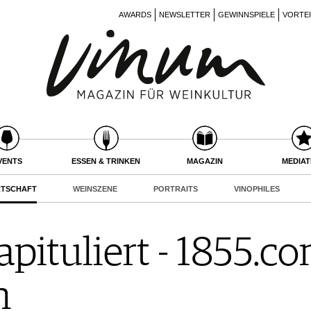
AWARDS
NEWSLETTER
GEWINNSPIELE
VORTE
VENTS
ESSEN & TRINKEN
MAGAZIN
MEDIA
RTSCHAFT
WEINSZENE
PORTRAITS
VINOPHILES
apituliert - 1855.
n