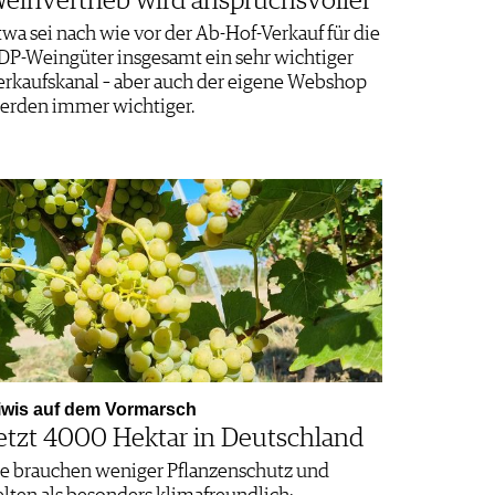
einvertrieb wird anspruchsvoller
twa sei nach wie vor der Ab-Hof-Verkauf für die
DP-Weingüter insgesamt ein sehr wichtiger
erkaufskanal – aber auch der eigene Webshop
erden immer wichtiger.
iwis auf dem Vormarsch
etzt 4000 Hektar in Deutschland
ie brauchen weniger Pflanzenschutz und