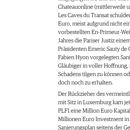
WERBUNG
Chateauonline (mittlerweile 
PRESSE
Les Caves du Transat schulde
IMPRESSUM
Euro, meist aufgrund nicht ei
AGB & DATENSCHUTZ
vorbestellten En-Primeur-Wei
FAQ
Jahres die Pariser Justiz ei
Präsidenten Emeric Sauty de 
SCHWEIZ
|
Fabien Hyon vorgelegten San
DEUTSCHLAND
|
Gläubiger in voller Hoffnung,
SUISSE ROMANDE
Schadens tilgen zu können ode
doch noch zu erhalten.
Der Rückzieher des vermeintl
mit Sitz in Luxemburg kam jet
PLF1 eine Million Euro Kapital
Millionen Euro Investment in A
Sanierungsplan seitens der G