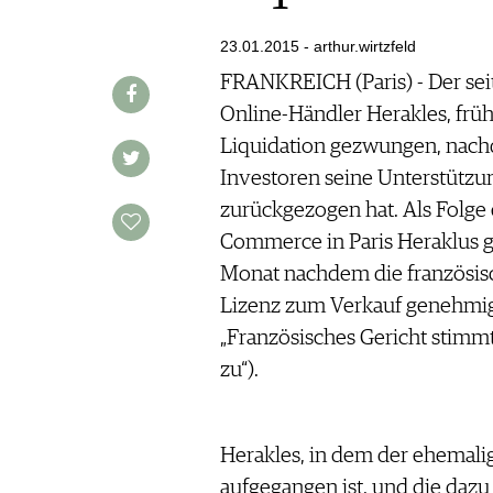
AUSGABE
VINOPHILES
ARCHIV
23.01.2015 - arthur.wirtzfeld
ARCHIV
VORTEILSWELT
FRANKREICH (Paris) - Der seit
Online-Händler Herakles, früh
ANMELDEN
Liquidation gezwungen, nach
Investoren seine Unterstützu
AWARDS
zurückgezogen hat. Als Folge 
GEWINNSPIELE
Commerce in Paris Heraklus ge
VORTEILSWELT
Monat nachdem die französisc
TRINKREIFETABELLE
Lizenz zum Verkauf genehmigt
ABO
„Französisches Gericht stim
WEINSUCHE
zu“).
NEWSLETTER
WINE TRADE CLUB
REDAKTION
Herakles, in dem der ehemali
JOBS
aufgegangen ist, und die daz