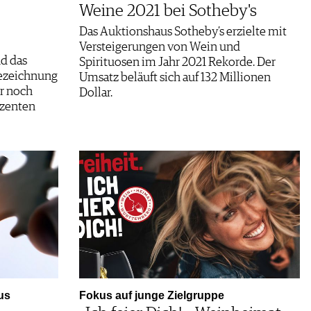
Weine 2021 bei Sotheby's
Das Auktionshaus Sotheby’s erzielte mit
Versteigerungen von Wein und
d das
Spirituosen im Jahr 2021 Rekorde. Der
Bezeichnung
Umsatz beläuft sich auf 132 Millionen
r noch
Dollar.
zenten
us
Fokus auf junge Zielgruppe