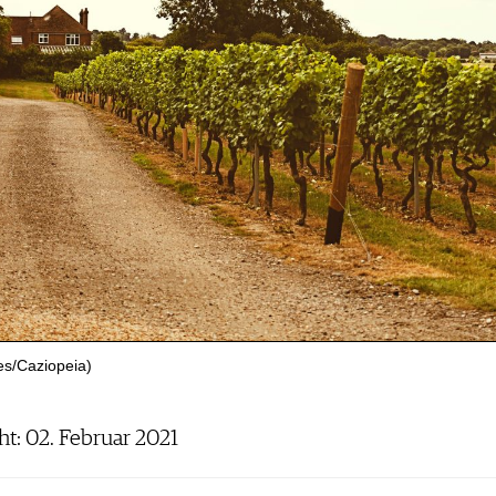
es/Caziopeia)
cht: 02. Februar 2021