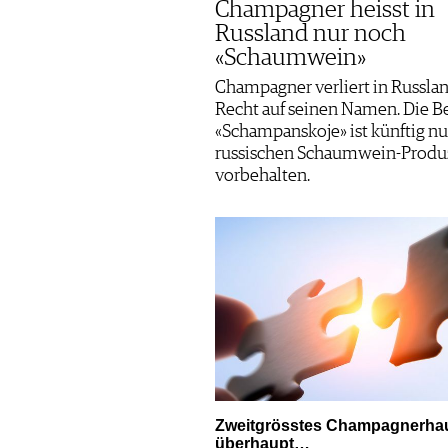
Champagner heisst in
Russland nur noch
«Schaumwein»
Champagner verliert in Russlan
Recht auf seinen Namen. Die 
«Schampanskoje» ist künftig nu
russischen Schaumwein-Produ
vorbehalten.
Zweitgrösstes Champagnerha
überhaupt…