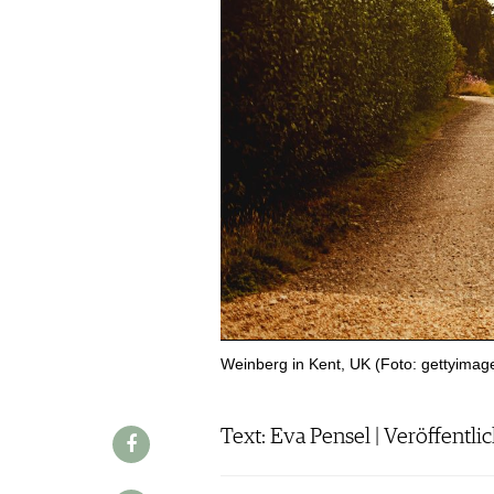
WERBUNG
PRESSE
IMPRESSUM
AGB & DATENSCHUTZ
FAQ
SCHWEIZ
|
DEUTSCHLAND
|
SUISSE ROMANDE
Weinberg in Kent, UK (Foto: gettyimag
Text: Eva Pensel | Veröffentli