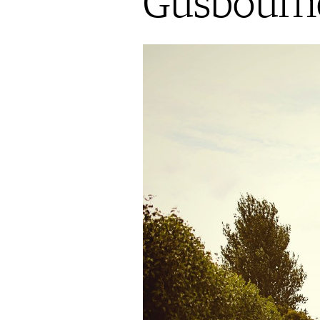
Gusbourne
AUSGABE
VINOPHILES
ARCHIV
ARCHIV
VORTEILSWELT
ANMELDEN
AWARDS
GEWINNSPIELE
VORTEILSWELT
TRINKREIFETABELLE
ABO
WEINSUCHE
NEWSLETTER
WINE TRADE CLUB
REDAKTION
JOBS