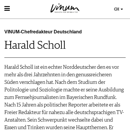
CH
WEIN
WEINSUCHE
VINUM-Chefredakteur Deutschland
WEINWISSEN
GUIDE WEINGÜTER
WEINREGIONEN
Harald Scholl
WINETRADECLUB
EVENTS
WEINLEXIKON
WINZER
EVENTKALENDER
WEINGESCHICHTE
WEINE DES MONATS
ESSEN & TRINKEN
AWARDS
WEINLAGERUNG
TRINKREIFETABELLE
FOOD PAIRING TIPPS
Harald Scholl ist ein echter Norddeutscher den es vor
EVENT-BILDER
INFOGRAFIKEN
MAGAZIN
UNIQUE WINERIES
FOOD PAIRING TABELLE
mehr als drei Jahrzehnten in den genussreicheren
TIPPS & TRICKS
CLUB LES DOMAINES
REPORTAGEN
KULINARIK
Süden verschlagen hat. Nach dem Studium der
NEWS
DOSSIER
REZEPTE
Politologie und Soziologie machte er seine Ausbildung
WINEGUIDES
HOTSPOTS
zum Fernsehjournalisten im Bayerischen Rundfunk.
KLARTEXT
WEINREISEN
Nach 15 Jahren als politischer Reporter arbeitete er als
EXTRAS
Freier Redakteur für nahezu alle deutschsprachigen TV-
ABO
Anstalten. Sein Schwerpunkt wechselte dabei und
AUSGABE
Essen und Trinken wurden seine Hauptthemen. Er
ARCHIV