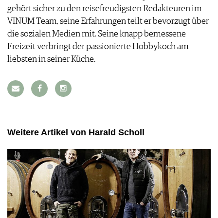
gehört sicher zu den reisefreudigsten Redakteuren im
VORTEILSWELT
VINUM Team, seine Erfahrungen teilt er bevorzugt über
MEDIATHEK
die sozialen Medien mit. Seine knapp bemessene
APPS
Freizeit verbringt der passionierte Hobbykoch am
NEWS
VIDEOS
liebsten in seiner Küche.
WEINWIRTSCHAFT
BILDSTRECKEN
WEINSZENE
BÜCHER
ANMELDEN
PORTRAITS
VINOPHILES
AWARDS
ARCHIV
GEWINNSPIELE
Weitere Artikel von Harald Scholl
VORTEILSWELT
TRINKREIFETABELLE
ABO
WEINSUCHE
NEWSLETTER
WINE TRADE CLUB
REDAKTION