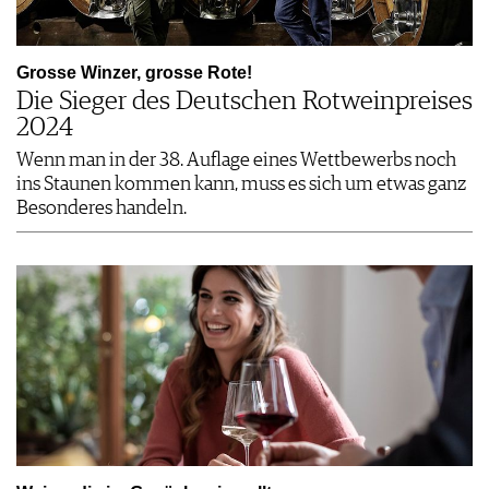
JOBS
WERBUNG
Grosse Winzer, grosse Rote!
PRESSE
Die Sieger des Deutschen Rotweinpreises
IMPRESSUM
2024
AGB & DATENSCHUTZ
Wenn man in der 38. Auflage eines Wettbewerbs noch
FAQ
ins Staunen kommen kann, muss es sich um etwas ganz
Besonderes handeln.