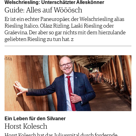
Welschriesling: ­Unterschätzter Alleskönner
Guide: Alles auf Wööösch
Er ist ein echter Paneuropäer, der Welschriesling alias
Riesling Italico, Olász Rizling, Laski Riesling oder
Graševina. Der aber so gar nichts mit dem hierzulande
geliebten Riesling zu tun hat. z
Ein Leben für den Silvaner
Horst Kolesch
Horst Kolesch hat das Juliusspital durch fordernde