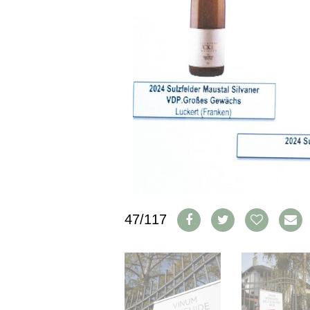
PRESSE
IMPRESSUM
AGB & DATENSCHUTZ
FAQ
SCHWEIZ
|
DEUTSCHLAND
|
SUISSE ROMANDE
47/117