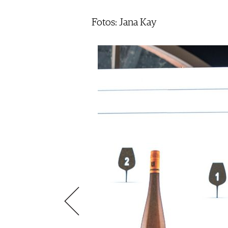
AUSGABE
NEWS
ARCHIV
Fotos: Jana Kay
WEINWIRTSCHAFT
VORTEILSWELT
WEINSZENE
ANMELDEN
PORTRAITS
VINOPHILES
AWARDS
ARCHIV
GEWINNSPIELE
VORTEILSWELT
TRINKREIFETABELLE
ABO
WEINSUCHE
NEWSLETTER
WINE TRADE CLUB
REDAKTION
JOBS
WERBUNG