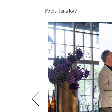
AUSGABE
NEWS
ARCHIV
Fotos: Jana Kay
WEINWIRTSCHAFT
VORTEILSWELT
WEINSZENE
ANMELDEN
PORTRAITS
VINOPHILES
AWARDS
ARCHIV
GEWINNSPIELE
VORTEILSWELT
TRINKREIFETABELLE
ABO
WEINSUCHE
NEWSLETTER
WINE TRADE CLUB
REDAKTION
JOBS
WERBUNG