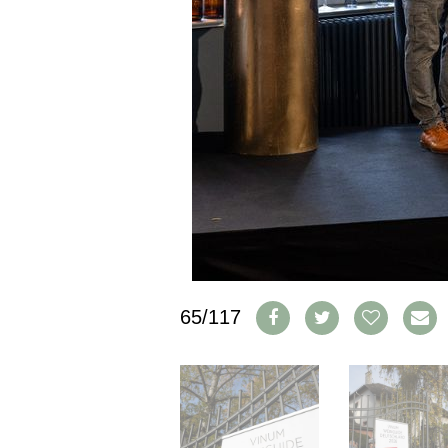
PRESSE
IMPRESSUM
AGB & DATENSCHUTZ
FAQ
SCHWEIZ
|
DEUTSCHLAND
|
SUISSE ROMANDE
65/117